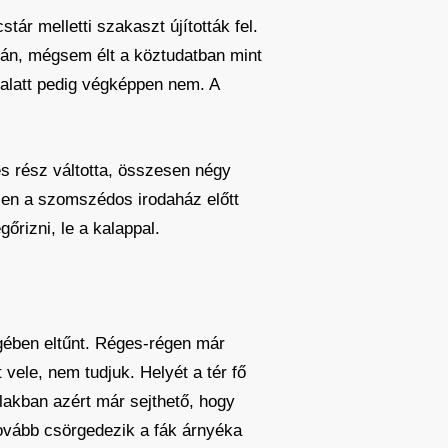
tár melletti szakaszt újították fel.
zán, mégsem élt a köztudatban mint
 alatt pedig végképpen nem. A
es rész váltotta, összesen négy
zen a szomszédos irodaház előtt
őrizni, le a kalappal.
gében eltűnt. Réges-régen már
vele, nem tudjuk. Helyét a tér fő
lakban azért már sejthető, hogy
tovább csörgedezik a fák árnyéka