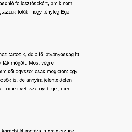
asonló fejlesztésekért, amik nem
gtázzuk tőlük, hogy tényleg Eger
ez tartozik, de a fő látványosság itt
a fák mögött. Most végre
 semmiből egyszer csak megjelent egy
pcsők is, de annyira jelentéktelen
telemben vett szörnyeteget, mert
 korábbi állapotára is emlékszünk