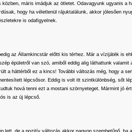
 közben, máris imádjuk az ötletet. Odavagyunk ugyanis a h
dúsak, hogy ha véletlenül rájuktalálunk, akkor jólesően nyu
észletekre is odafigyelnek.
ig az Államkincstár előtti kis térhez. Már a vízijáték is ehh
ép épületről van szó, amiből eddig alig láthattunk valamit 
őkerült a háttérből ez a kincs! További változás még, hogy a
entesített lépcsősor. Eddig is volt itt szintkülönbség, sőt lé
tudtuk hová tenni ezt a mostani szörnyeteget. Mármint jó ér
s is az új lépcső.
p lett, de a pozitív változás akkor nagyon szembetűnő, ha a