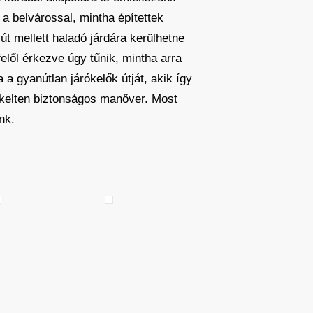
 a belvárossal, mintha építettek
út mellett haladó járdára kerülhetne
elől érkezve úgy tűnik, mintha arra
 a gyanútlan járókelők útját, akik így
ékelten biztonságos manőver. Most
nk.