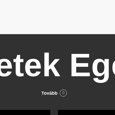
letek
Eg
Tovább
Bocó
Príma