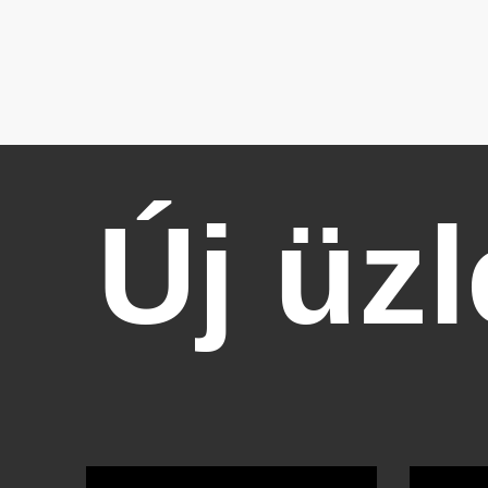
Új üz
OTBike