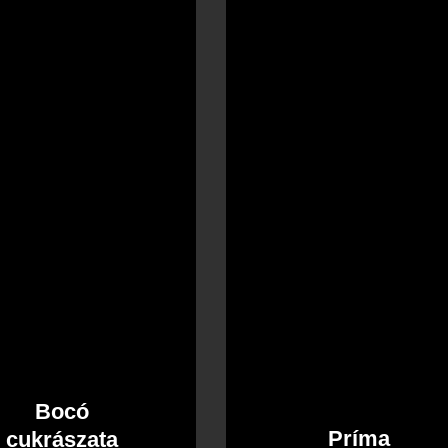
cukrászata
Bocó
Príma
cukrászata