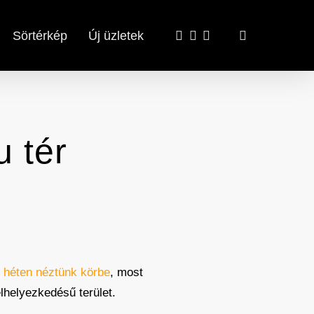
x-
facebook
email
search
Sörtérkép
Új üzletek
twitter
u tér
 héten néztünk körbe
, most
helyezkedésű terület.