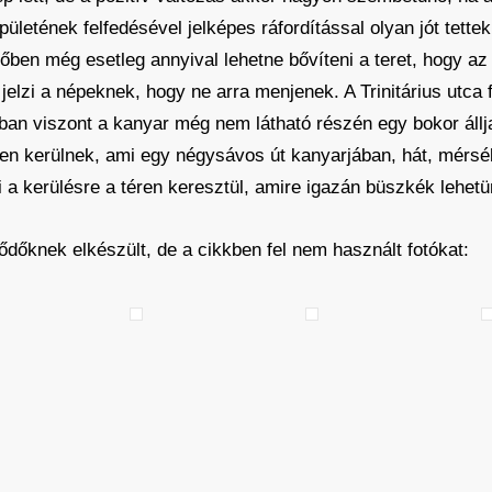
ületének felfedésével jelképes ráfordítással olyan jót tettek
őben még esetleg annyival lehetne bővíteni a teret, hogy az 
elzi a népeknek, hogy ne arra menjenek. A Trinitárius utca f
ágban viszont a kanyar még nem látható részén egy bokor állja
ten kerülnek, ami egy négysávos út kanyarjában, hát, mérs
i a kerülésre a téren keresztül, amire igazán büszkék lehetü
ődőknek elkészült, de a cikkben fel nem használt fotókat: