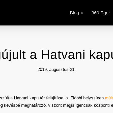
Blog
360 Eger
jult a Hatvani kap
2019. augusztus 21.
zült a Hatvani kapu tér felújítása is. Előbbi helyszínen
múlt
g kevésbé meghatározó, viszont mégis igencsak központi el