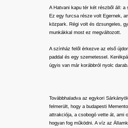
A Hatvani kapu tér két részből áll: a 
Ez egy furcsa része volt Egernek, a
közpark. Régi volt és dzsungeles, g
munkákkal most ez megváltozott.
A színház felől érkezve az első újdo
paddal és egy szemetessel. Kerékpár
úgyis van már korábbról nyolc darab.
Továbbhaladva az egykori Sárkányölő
felmerült, hogy a budapesti Memento 
attrakciója, a csobogó vette át, am
hogyan fog működni. A víz az Államki