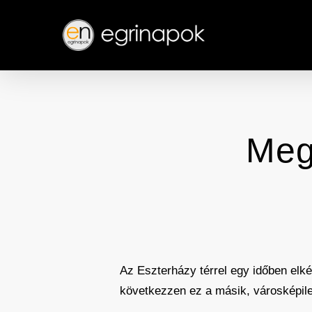
Skip
to
main
content
Megú
Az Eszterházy térrel egy időben elkés
következzen ez a másik, városképile