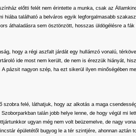
színház előtti felét nem érintette a munka, csak az Államkincs
mi hiába található a belváros egyik legforgalmasabb szakas
yors áthaladásra sem ösztönzött, hosszas üldögélésre a fák
nság, hogy a régi aszfalt járdát egy hullámzó vonalú, térköv
tároló ide most nem került, de nem is érezzük hiányát, his
 A pázsit nagyon szép, ha ezt sikerül ilyen minőségében meg
 szobra felé, láthatjuk, hogy az alkotás a maga csendessé
Szoborparkban talán jobb helye lenne, de hogy végül mi lett 
i ottjártunkkor ugyan még nem volt beüzemelve, de nagy vona
ncstár épületétől bugyog le a tér szintjére, ahonnan aztán 