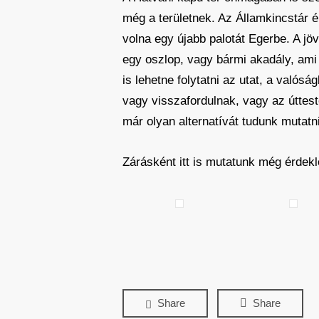
még a területnek. Az Államkincstár ép
volna egy újabb palotát Egerbe. A jöv
egy oszlop, vagy bármi akadály, ami j
is lehetne folytatni az utat, a valós
vagy visszafordulnak, vagy az úttes
már olyan alternatívát tudunk mutatn
Zárásként itt is mutatunk még érdekl
Share
Share