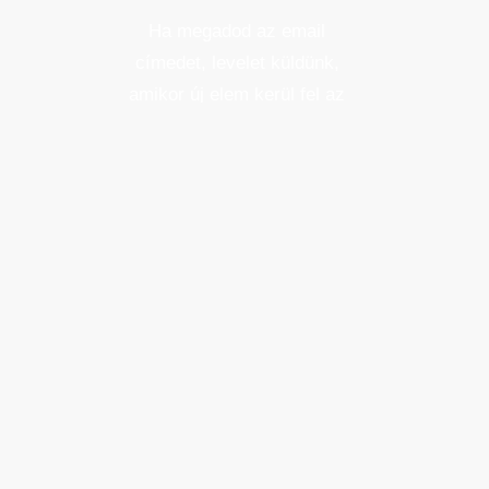
Ha megadod az email
címedet, levelet küldünk,
amikor új elem kerül fel az
üzletfigyelő listára.
Email cím
*