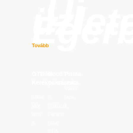
Új
üzlet
Eger
Tovább
OTBike
Bocó
Príma
OTBike
Bocó
Príma
Kerékpárszerviz
cukrászata
Kerékpárszerviz
cukrászata
Vasút
Jókai
II.
utca
Mór
Rákóczi
1.
utca
Ferenc
3.
utca
31/A