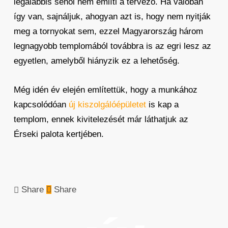
legalábbis sehol nem említi a tervező. Ha valóban
így van, sajnáljuk, ahogyan azt is, hogy nem nyitják
meg a tornyokat sem, ezzel Magyarország három
legnagyobb templomából továbbra is az egri lesz az
egyetlen, amelyből hiányzik ez a lehetőség.
Még idén év elején említettük, hogy a munkához
kapcsolódóan
új kiszolgálóépületet
is kap a
templom, ennek kivitelezését már láthatjuk az
Érseki palota kertjében.
Share
Share