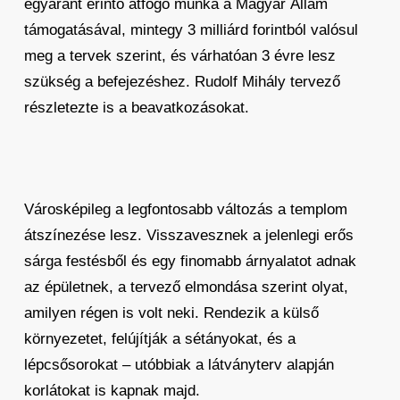
egyaránt érintő átfogó munka a Magyar Állam
támogatásával, mintegy 3 milliárd forintból valósul
meg a tervek szerint, és várhatóan 3 évre lesz
szükség a befejezéshez. Rudolf Mihály tervező
részletezte is a beavatkozásokat.
Városképileg a legfontosabb változás a templom
átszínezése lesz. Visszavesznek a jelenlegi erős
sárga festésből és egy finomabb árnyalatot adnak
az épületnek, a tervező elmondása szerint olyat,
amilyen régen is volt neki. Rendezik a külső
környezetet, felújítják a sétányokat, és a
lépcsősorokat – utóbbiak a látványterv alapján
korlátokat is kapnak majd.