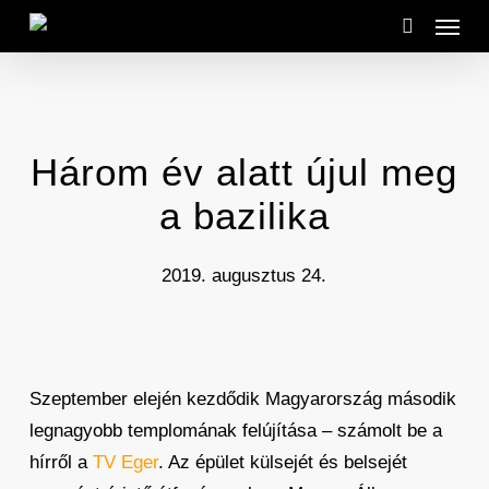
Menu
Skip
to
search
main
content
Három év alatt újul meg
a bazilika
2019. augusztus 24.
Szeptember elején kezdődik Magyarország második
legnagyobb templomának felújítása – számolt be a
hírről a
TV Eger
. Az épület külsejét és belsejét