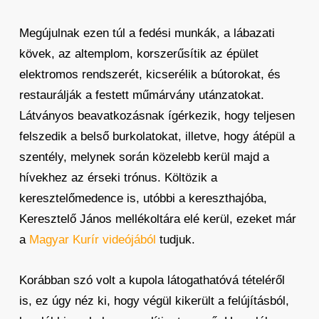
Megújulnak ezen túl a fedési munkák, a lábazati
kövek, az altemplom, korszerűsítik az épület
elektromos rendszerét, kicserélik a bútorokat, és
restaurálják a festett műmárvány utánzatokat.
Látványos beavatkozásnak ígérkezik, hogy teljesen
felszedik a belső burkolatokat, illetve, hogy átépül a
szentély, melynek során közelebb kerül majd a
hívekhez az érseki trónus. Költözik a
keresztelőmedence is, utóbbi a kereszthajóba,
Keresztelő János mellékoltára elé kerül, ezeket már
a
Magyar Kurír videójából
tudjuk.
Korábban szó volt a kupola látogathatóvá tételéről
is, ez úgy néz ki, hogy végül kikerült a felújításból,