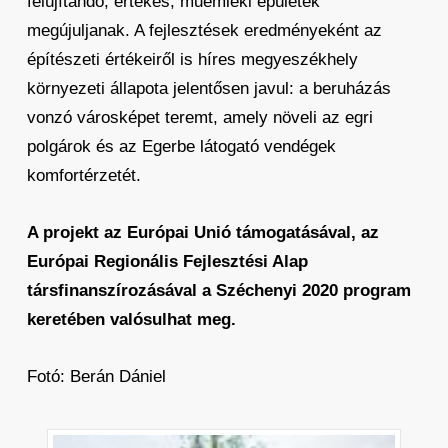
felújítandó, értékes, műemléki épületek
megújuljanak. A fejlesztések eredményeként az
építészeti értékeiről is híres megyeszékhely
környezeti állapota jelentősen javul: a beruházás
vonzó városképet teremt, amely növeli az egri
polgárok és az Egerbe látogató vendégek
komfortérzetét.
A projekt az Európai Unió támogatásával, az
Európai Regionális Fejlesztési Alap
társfinanszírozásával a Széchenyi 2020 program
keretében valósulhat meg.
Fotó: Berán Dániel