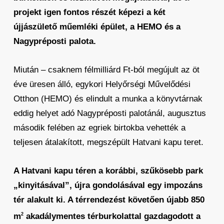
projekt igen fontos részét képezi a két
újjászülető műemléki épület, a HEMO és a
Nagypréposti palota.
Miután – csaknem félmilliárd Ft-ból megújult az öt
éve üresen álló, egykori Helyőrségi Művelődési
Otthon (HEMO) és elindult a munka a könyvtárnak
eddig helyet adó Nagypréposti palotánál, augusztus
második felében az egriek birtokba vehették a
teljesen átalakított, megszépült Hatvani kapu teret.
A Hatvani kapu téren a korábbi, szűkösebb park
„kinyitásával”, újra gondolásával egy impozáns
tér alakult ki. A térrendezést követően újabb 850
m
akadálymentes térburkolattal gazdagodott a
2