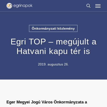
Menu
Skip
to
search
main
content
Önkormányzati közlemény
Egri TOP – megújult a
Hatvani kapu tér is
2019. augusztus 26.
Eger Megyei Jogú Város Önkormányzata a