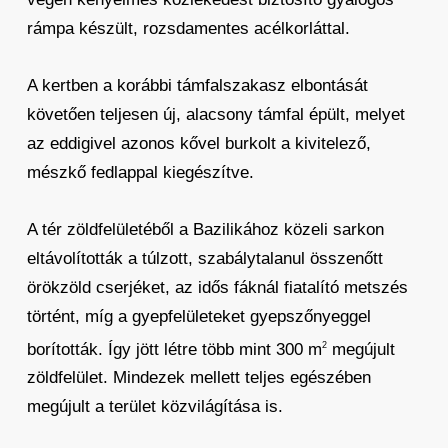
rámpa készült, rozsdamentes acélkorláttal.
A kertben a korábbi támfalszakasz elbontását
követően teljesen új, alacsony támfal épült, melyet
az eddigivel azonos kővel burkolt a kivitelező,
mészkő fedlappal kiegészítve.
A tér zöldfelületéből a Bazilikához közeli sarkon
eltávolították a túlzott, szabálytalanul összenőtt
örökzöld cserjéket, az idős fáknál fiatalító metszés
történt, míg a gyepfelületeket gyepszőnyeggel
borították. Így jött létre több mint 300 m
megújult
2
zöldfelület. Mindezek mellett teljes egészében
megújult a terület közvilágítása is.