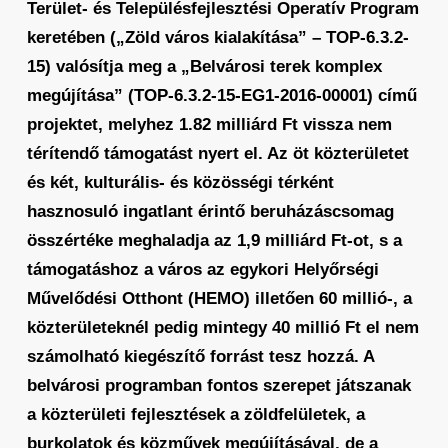
Terület- és Településfejlesztési Operatív Program
keretében („Zöld város kialakítása” – TOP-6.3.2-
15) valósítja meg a „Belvárosi terek komplex
megújítása” (TOP-6.3.2-15-EG1-2016-00001) című
projektet, melyhez 1.82 milliárd Ft vissza nem
térítendő támogatást nyert el. Az öt közterületet
és két, kulturális- és közösségi térként
hasznosuló ingatlant érintő beruházáscsomag
összértéke meghaladja az 1,9 milliárd Ft-ot, s a
támogatáshoz a város az egykori Helyőrségi
Művelődési Otthont (HEMO) illetően 60 millió-, a
közterületeknél pedig mintegy 40 millió Ft el nem
számolható kiegészítő forrást tesz hozzá. A
belvárosi programban fontos szerepet játszanak
a közterületi fejlesztések a zöldfelületek, a
burkolatok és közművek megújításával, de a