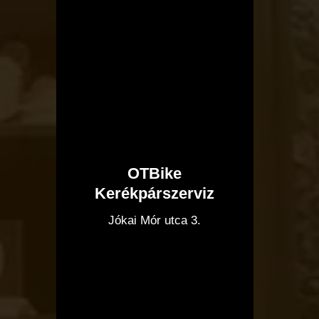
OTBike
Kerékpárszerviz
I
Jókai Mór utca 3.