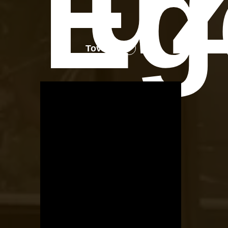
üz
Eg
Tovább
OTBike
Kerékpárszerviz