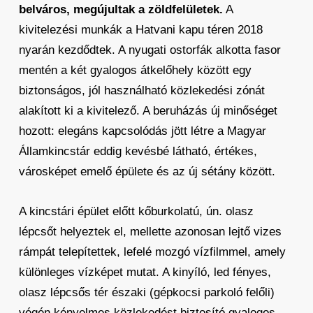
belváros, megújultak a zöldfelületek.
A
kivitelezési munkák a Hatvani kapu téren 2018
nyarán kezdődtek. A nyugati ostorfák alkotta fasor
mentén a két gyalogos átkelőhely között egy
biztonságos, jól használható közlekedési zónát
alakított ki a kivitelező. A beruházás új minőséget
hozott: elegáns kapcsolódás jött létre a Magyar
Államkincstár eddig kevésbé látható, értékes,
városképet emelő épülete és az új sétány között.
A kincstári épület előtt kőburkolatú, ún. olasz
lépcsőt helyeztek el, mellette azonosan lejtő vizes
rámpát telepítettek, lefelé mozgó vízfilmmel, amely
különleges vízképet mutat. A kinyíló, led fényes,
olasz lépcsős tér északi (gépkocsi parkoló felőli)
végén kényelmes közlekedést biztosító gyalogos