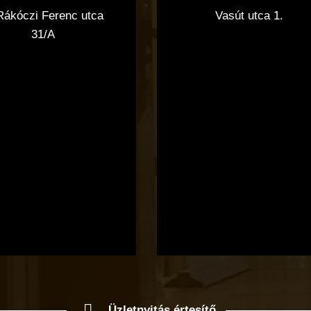
Vasút utca 1.
 Rákóczi Ferenc utca
31/A
Üzletnyitás értesítő