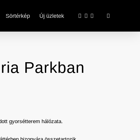
x-
facebook
email
search
Sörtérkép
Új üzletek
twitter
gria Parkban
ott gyorsétterem hálózata.
háttérben bizonyára összetartozik,