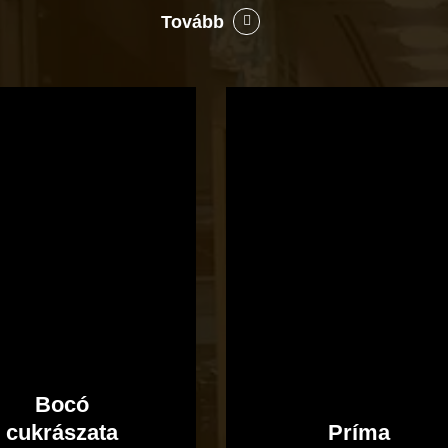
Tovább
Bocó
Príma
cukrászata
Bocó
Príma
cukrászata