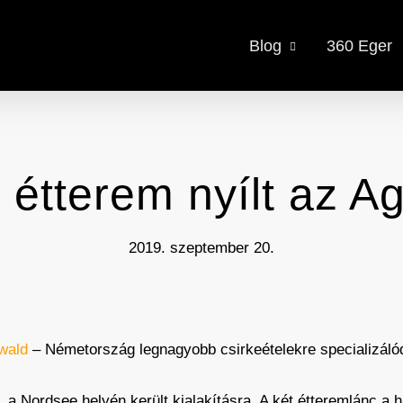
Blog
360 Eger
étterem nyílt az A
2019. szeptember 20.
wald
– Németország legnagyobb csirkeételekre specializálód
, a Nordsee helyén került kialakításra. A két étteremlánc a 