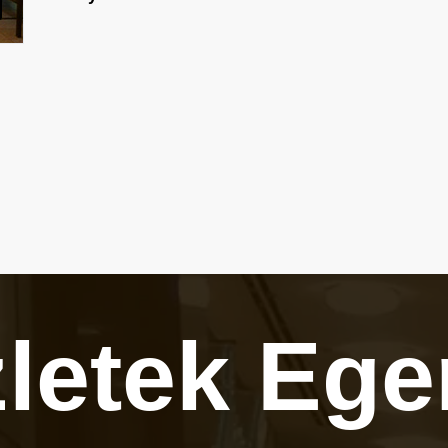
zletek
Ege