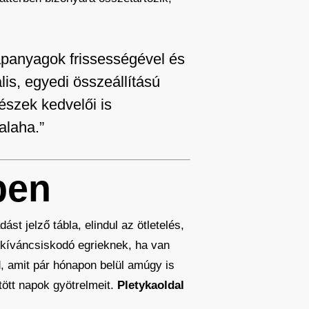
lapanyagok frissességével és
lis, egyedi összeállítású
észek kedvelői is
alaha.”
ben
ást jelző tábla, elindul az ötletelés,
 kíváncsiskodó egrieknek, ha van
, amit pár hónapon belül amúgy is
tött napok gyötrelmeit.
Pletykaoldal