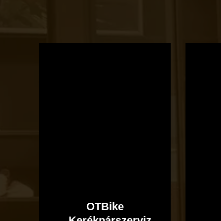
OTBike
Kerékpárszerviz
OTBike
Kerékpárszerviz