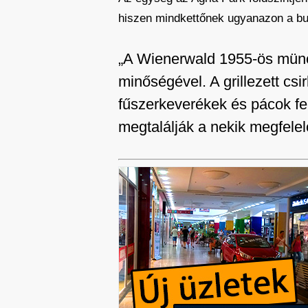
hiszen mindkettőnek ugyanazon a bud
„A Wienerwald 1955-ös münch
minőségével. A grillezett csi
fűszerkeverékek és pácok fel
megtalálják a nekik megfele