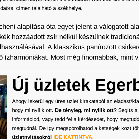
aörsi címen található a székhelye.
eni alapítása óta egyet jelent a válogatott a
rkék hozzáadott zsír nélkül készülnek tradicioná
használásával. A klasszikus panírozott csirker
lő ízharmóniákat. Most még finomabbak, mint v
Új üzletek Eger
Ahogy lekerül egy üres üzlet kirakatából az eladást/kiad
hogy mi nyílik ott.
De tényleg, mi nyílik ott?
Segíts a
információd, vagy tedd fel a kérdésedet, hogy megtudd
megtudnál. De így megspórolhatod a kétségek közt töl
üzletnyitásokról
IDE KATTINTVA.