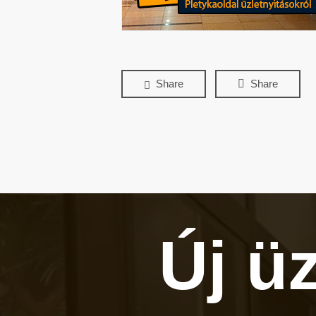
Share
Share
Új ü