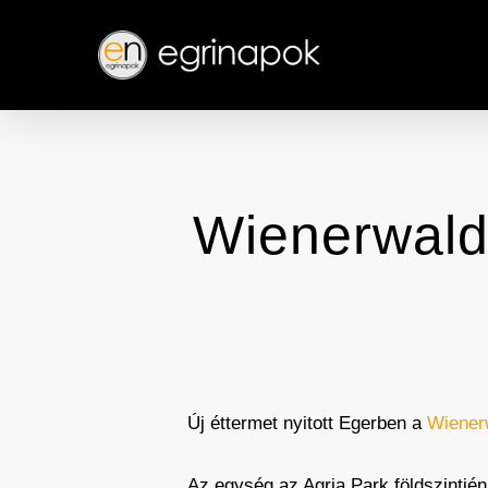
Skip
to
main
content
Wienerwald 
Új éttermet nyitott Egerben a
Wiener
Az egység az Agria Park földszintjén