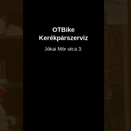
OTBike
Kerékpárszerviz
I
Jókai Mór utca 3.