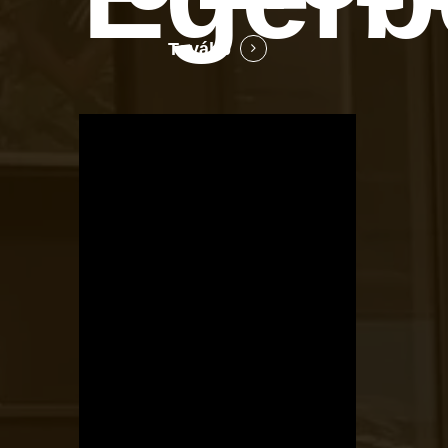
Tovább
OTBike
Kerékpárszerviz