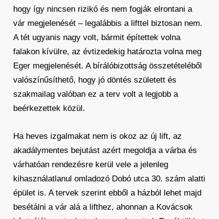
hogy így nincsen rizikó és nem fogják elrontani a
vár megjelenését – legalábbis a lifttel biztosan nem.
A tét ugyanis nagy volt, bármit építettek volna
falakon kívülre, az évtizedekig határozta volna meg
Eger megjelenését. A bírálóbizottság összetételéből
valószínűsíthető, hogy jó döntés született és
szakmailag valóban ez a terv volt a legjobb a
beérkezettek közül.
Ha heves izgalmakat nem is okoz az új lift, az
akadálymentes bejutást azért megoldja a várba és
várhatóan rendezésre kerül vele a jelenleg
kihasználatlanul omladozó Dobó utca 30. szám alatti
épület is. A tervek szerint ebből a házból lehet majd
besétálni a vár alá a lifthez, ahonnan a Kovácsok