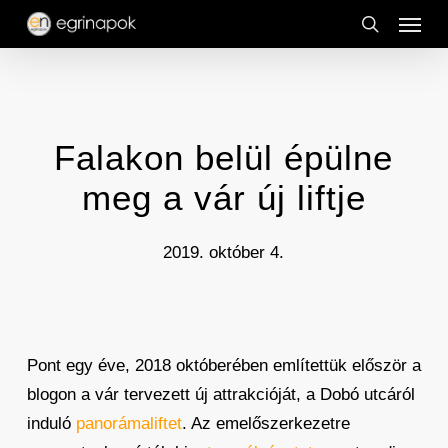
Menu
Skip
to
search
main
content
Falakon belül épülne
meg a vár új liftje
2019. október 4.
Pont egy éve, 2018 októberében említettük először a
blogon a vár tervezett új attrakcióját, a Dobó utcáról
induló
panorámaliftet
. Az emelőszerkezetre