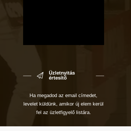
Üzletnyitás
értesítő
Ha megadod az email címedet,
levelet küldünk, amikor új elem kerül
fel az üzletfigyelő listára.
Email cím
*