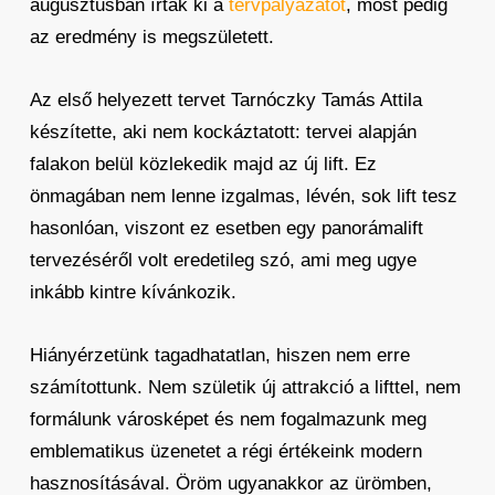
augusztusban írták ki a
tervpályázatot
, most pedig
az eredmény is megszületett.
Az első helyezett tervet Tarnóczky Tamás Attila
készítette, aki nem kockáztatott: tervei alapján
falakon belül közlekedik majd az új lift. Ez
önmagában nem lenne izgalmas, lévén, sok lift tesz
hasonlóan, viszont ez esetben egy panorámalift
tervezéséről volt eredetileg szó, ami meg ugye
inkább kintre kívánkozik.
Hiányérzetünk tagadhatatlan, hiszen nem erre
számítottunk. Nem születik új attrakció a lifttel, nem
formálunk városképet és nem fogalmazunk meg
emblematikus üzenetet a régi értékeink modern
hasznosításával. Öröm ugyanakkor az ürömben,