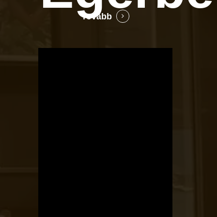
Tovább
OTBike
Kerékpárszerviz