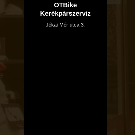
OTBike
Kerékpárszerviz
I
Jókai Mór utca 3.