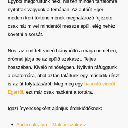
Egyből megörültünk neki, hiszen minden tartalomra
nyitottak vagyunk a témában. Az autóút Eger
modern kori történelmének meghatározó fejezete,
csak hát mivel mindentől messze épül, elég nehéz
követni a sorsát.
Nos, az említett videó hiánypótló a maga nemében,
drónnal járja be az épülő szakaszt. Teljes
hosszában. Kiváló minőségben. Nyilván ráfüggtünk
a csatornára, ahol aztán találtunk egy második részt
is az út folytatásáról. Meg még egy
hasonló videót
Egerről
, ezt már csak habként a tortára.
Igazi ínyencségként ajánljuk érdeklődőknek:
Andornaktálya – Maklár szakasz