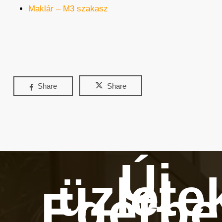
Maklár – M3 szakasz
Share
Share
Új
üzlete
Egerbe