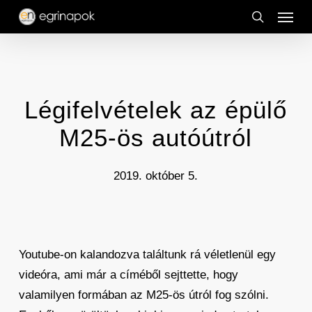
Menu
Skip
to
search
main
content
Légifelvételek az épülő
M25-ös autóútról
2019. október 5.
Youtube-on kalandozva találtunk rá véletlenül egy
videóra, ami már a címéből sejttette, hogy
valamilyen formában az M25-ös útról fog szólni.