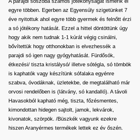
A parajdi sószoba számos jótékonyságát ismerik el
egyre többen. Egerben az Egyensúly szigetünket 7
éve nyitottuk ahol egyre több gyermek és felnőtt érzi
a só jótékony hatását. Ezzel a hittel döntöttünk úgy
hogy akik nem tudnak 1-1 kúrát végig csinálni,
bővítettük hogy otthonokban is elvezhessék a
parajdi só igen nagy gyógyhatását. Fürdősók,
étkezési/ tiszta kristálysó/ illetve sótégla, só tömbök
is kaphatók vagy készítünk sófalaka egyénre
szabva, óvodáknak, üzletekbe, de megtalálható már
orvosi rendelőben is (látvány, só kandalló). A távoli
Havasokból kapható még, tiszta, főzésmentes,
kimondottan hidegen sajtolt, jamok, lekvárok,
kivonatok, szörpök. /Büszkék vagyunk ezekre
hiszen Aranyérmes termékek lettek ez év őszén.