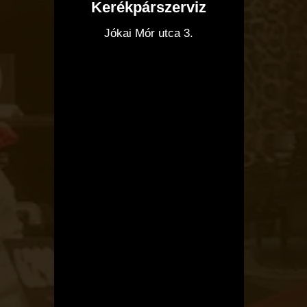
Kerékpárszerviz
I
Jókai Mór utca 3.