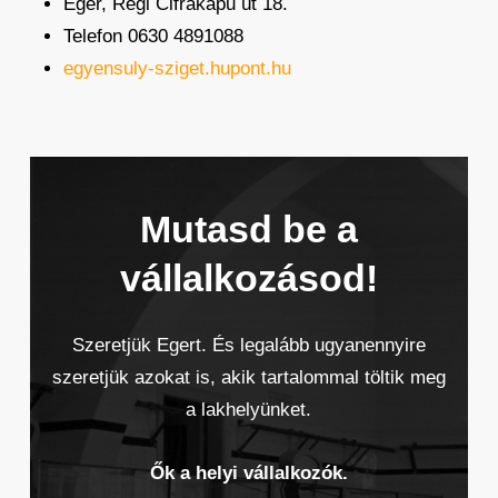
Eger, Régi Cifrakapu út 18.
Telefon 0630 4891088
egyensuly-sziget.hupont.hu
Mutasd be a
vállalkozásod!
Szeretjük Egert. És legalább ugyanennyire
szeretjük azokat is, akik tartalommal töltik meg
a lakhelyünket.
Ők a helyi vállalkozók.