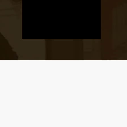
Üzletnyitás
értesítő
Ha megadod az email címedet,
levelet küldünk, amikor új elem kerül
fel az üzletfigyelő listára.
Email cím
*