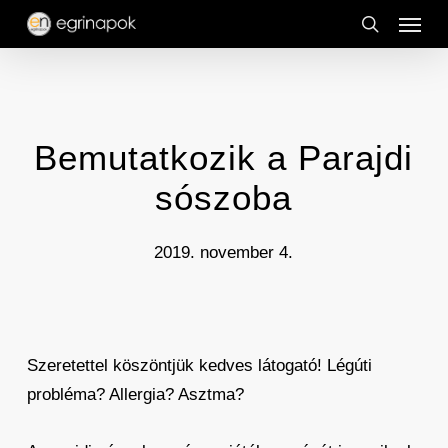
Menu
Skip
to
search
main
content
Bemutatkozik a Parajdi
sószoba
2019. november 4.
Szeretettel köszöntjük kedves látogató! Légúti
probléma? Allergia? Asztma?