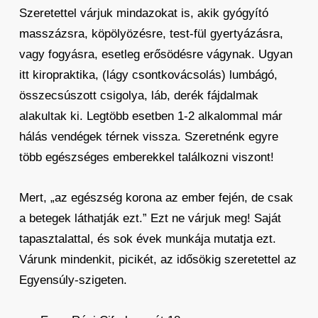
Szeretettel várjuk mindazokat is, akik gyógyító
masszázsra, köpölyözésre, test-fül gyertyázásra,
vagy fogyásra, esetleg erősödésre vágynak. Ugyan
itt kiropraktika, (lágy csontkovácsolás) lumbágó,
összecsúszott csigolya, láb, derék fájdalmak
alakultak ki. Legtöbb esetben 1-2 alkalommal már
hálás vendégek térnek vissza. Szeretnénk egyre
több egészséges emberekkel találkozni viszont!
Mert, „az egészség korona az ember fején, de csak
a betegek láthatják ezt.” Ezt ne várjuk meg! Saját
tapasztalattal, és sok évek munkája mutatja ezt.
Várunk mindenkit, picikét, az idősökig szeretettel az
Egyensúly-szigeten.