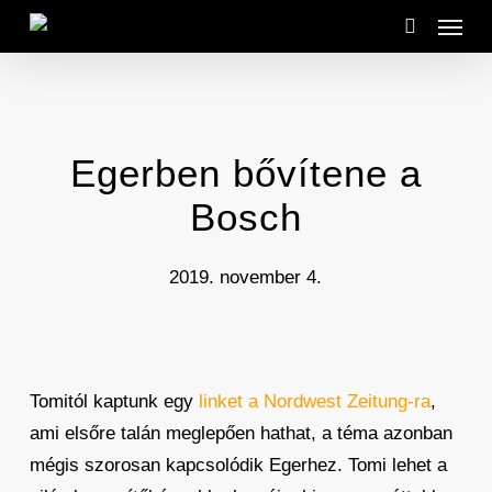
Menu
Skip
to
search
main
content
Egerben bővítene a
Bosch
2019. november 4.
Tomitól kaptunk egy
linket a Nordwest Zeitung-ra
,
ami elsőre talán meglepően hathat, a téma azonban
mégis szorosan kapcsolódik Egerhez. Tomi lehet a