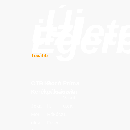
Új
üzlet
Eger
Tovább
OTBike
Bocó
Príma
OTBike
Bocó
Príma
Kerékpárszerviz
cukrászata
Kerékpárszerviz
cukrászata
Vasút
Jókai
II.
utca
Mór
Rákóczi
1.
utca
Ferenc