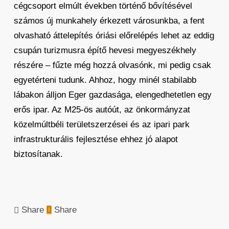
cégcsoport elmúlt években történő bővítésével
számos új munkahely érkezett városunkba, a fent
olvasható áttelepítés óriási előrelépés lehet az eddig
csupán turizmusra építő hevesi megyeszékhely
részére – fűzte még hozzá olvasónk, mi pedig csak
egyetérteni tudunk. Ahhoz, hogy minél stabilabb
lábakon álljon Eger gazdasága, elengedhetetlen egy
erős ipar. Az M25-ös autóút, az önkormányzat
közelmúltbéli területszerzései és az ipari park
infrastrukturális fejlesztése ehhez jó alapot
biztosítanak.
Share
Share