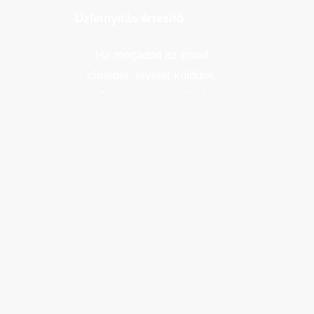
Üzletnyitás értesítő
Ha megadod az email
címedet, levelet küldünk,
amikor új elem kerül fel az
üzletfigyelő listára.
Email cím
*