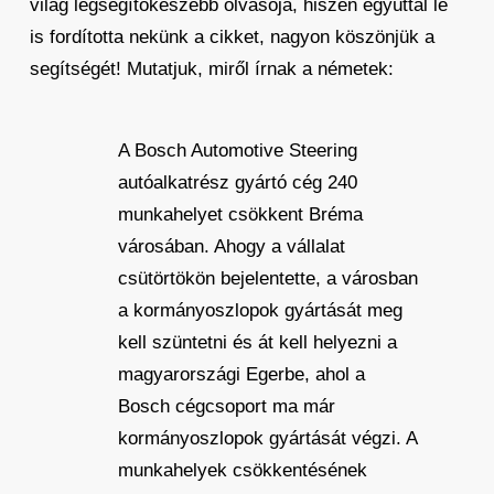
világ legsegítőkészebb olvasója, hiszen egyúttal le
is fordította nekünk a cikket, nagyon köszönjük a
segítségét! Mutatjuk, miről írnak a németek:
A Bosch Automotive Steering
autóalkatrész gyártó cég 240
munkahelyet csökkent Bréma
városában. Ahogy a vállalat
csütörtökön bejelentette, a városban
a kormányoszlopok gyártását meg
kell szüntetni és át kell helyezni a
magyarországi Egerbe, ahol a
Bosch cégcsoport ma már
kormányoszlopok gyártását végzi. A
munkahelyek csökkentésének