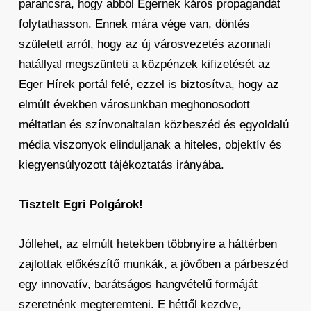
parancsra, hogy abból Egernek káros propagandát
folytathasson. Ennek mára vége van, döntés
született arról, hogy az új városvezetés azonnali
hatállyal megszünteti a közpénzek kifizetését az
Eger Hírek portál felé, ezzel is biztosítva, hogy az
elmúlt években városunkban meghonosodott
méltatlan és színvonaltalan közbeszéd és egyoldalú
média viszonyok elinduljanak a hiteles, objektív és
kiegyensúlyozott tájékoztatás irányába.
Tisztelt Egri Polgárok!
Jóllehet, az elmúlt hetekben többnyire a háttérben
zajlottak előkészítő munkák, a jövőben a párbeszéd
egy innovatív, barátságos hangvételű formáját
szeretnénk megteremteni. E héttől kezdve,