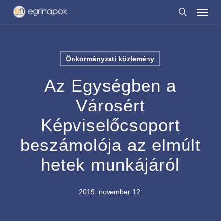
Menu
Skip
to
search
main
content
Önkormányzati közlemény
Az Egységben a
Városért
Képviselőcsoport
beszámolója az elmúlt
hetek munkájáról
2019. november 12.