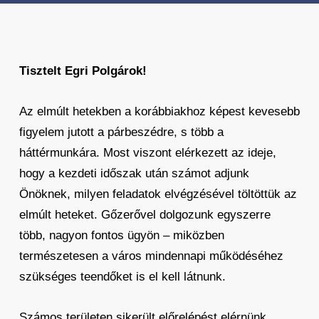
Tisztelt Egri Polgárok!
Az elmúlt hetekben a korábbiakhoz képest kevesebb
figyelem jutott a párbeszédre, s több a
háttérmunkára. Most viszont elérkezett az ideje,
hogy a kezdeti időszak után számot adjunk
Önöknek, milyen feladatok elvégzésével töltöttük az
elmúlt heteket. Gőzerővel dolgozunk egyszerre
több, nagyon fontos ügyön – miközben
természetesen a város mindennapi működéséhez
szükséges teendőket is el kell látnunk.
Számos területen sikerült előrelépést elérnünk,