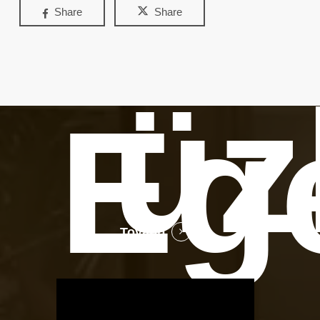
Share
Share
üz
Eg
Tovább
OTBike
Kerékpárszerviz