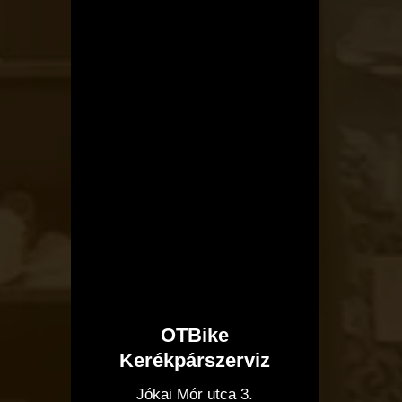
OTBike
Kerékpárszerviz
I
Jókai Mór utca 3.