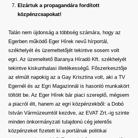
Elzártuk a propagandára fordított
közpénzcsapokat!
Talán nem újdonság a többség számára, hogy az
Egerben működő Eger Hírek nevű hírportál,
székhelyét és üzemeltetőjét tekintve sosem volt
egri. Az üzemeltető Baranya Híradó Kft. székhelyét
tekintve kiskunhalasi illetékességű. Főszerkesztője
az elmúlt napokig az a Gay Krisztina volt, aki a TV
Egernél és az Egri Magazinnál is hasonló munkakört
töltött be. Az Eger Hírek bár piaci szereplő, mégsem
a piacról élt, hanem az egri közpénzekből: a Dobó
István Vármúzeumtól kezdve, az EVAT Zrt.-ig szinte
minden önkormányzati tulajdonú cég jelentős
közpénzeket fizetett ki a portálnak politikai