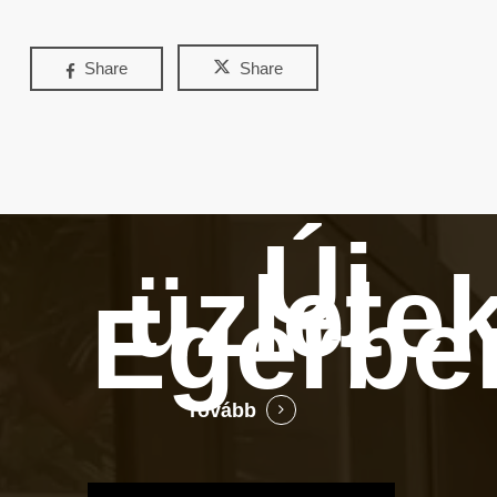
Share
Share
Új
üzlete
Egerbe
Tovább