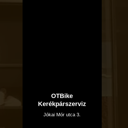
OTBike
Kerékpárszerviz
OTBike
Kerékpárszerviz
I
Jókai Mór utca 3.