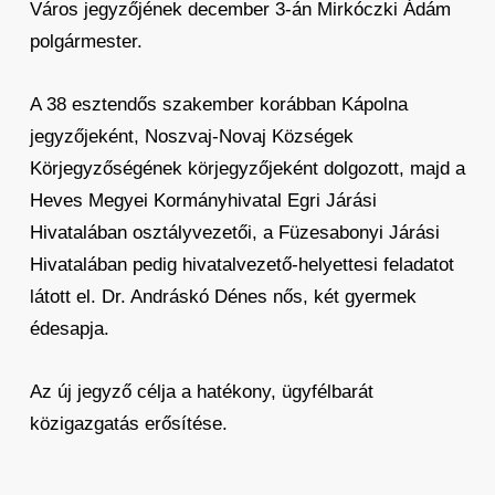
Város jegyzőjének december 3-án Mirkóczki Ádám
polgármester.
A 38 esztendős szakember korábban Kápolna
jegyzőjeként, Noszvaj-Novaj Községek
Körjegyzőségének körjegyzőjeként dolgozott, majd a
Heves Megyei Kormányhivatal Egri Járási
Hivatalában osztályvezetői, a Füzesabonyi Járási
Hivatalában pedig hivatalvezető-helyettesi feladatot
látott el. Dr. Andráskó Dénes nős, két gyermek
édesapja.
Az új jegyző célja a hatékony, ügyfélbarát
közigazgatás erősítése.