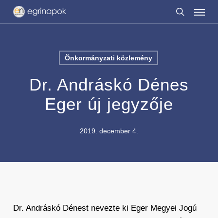
Menu
Skip
to
search
main
content
Önkormányzati közlemény
Dr. Andráskó Dénes
Eger új jegyzője
2019. december 4.
Dr. Andráskó Dénest nevezte ki Eger Megyei Jogú