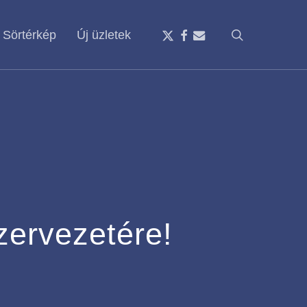
x-
facebook
email
search
Sörtérkép
Új üzletek
twitter
zervezetére!