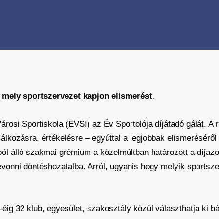
, mely sportszervezet kapjon elismerést.
árosi Sportiskola (EVSI) az Év Sportolója díjátadó gálát. A
lálkozásra, értékelésre – egyúttal a legjobbak elismeréséről 
l álló szakmai grémium a közelmúltban határozott a díjazot
evonni döntéshozatalba. Arról, ugyanis hogy melyik sportsze
éig 32 klub, egyesület, szakosztály közül választhatja ki bá