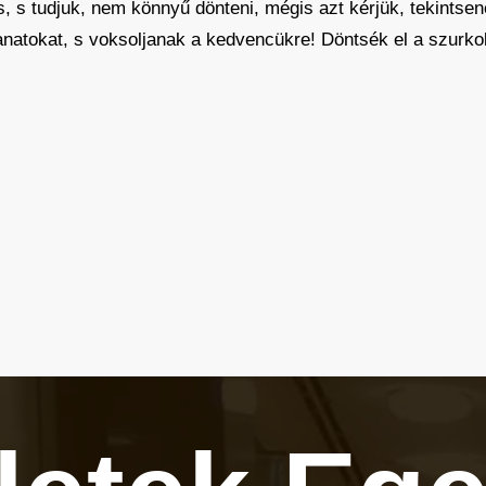
s, s tudjuk, nem könnyű dönteni, mégis azt kérjük, tekintse
lanatokat, s voksoljanak a kedvencükre! Döntsék el a szurk