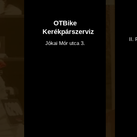
OTBike
Kerékpárszerviz
II.
Jókai Mór utca 3.