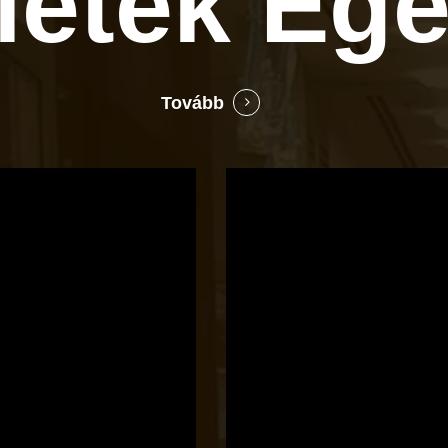
zletek
Ege
Tovább
Bocó
Príma
cukrászata