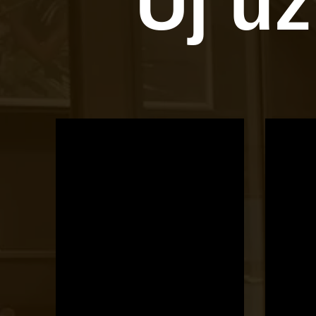
Új ü
OTBike
Kerékpárszerviz