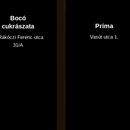
Bocó
Príma
cukrászata
Vasút utca 1.
 Rákóczi Ferenc utca
31/A