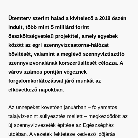
Ütemterv szerint halad a kivitelező a 2018 őszén
indult, több mint 5 milliárd forint
összköltségvetésű projekttel, amely egyebek
között az egri szennyvízcsatorna-hálózat
bővítését, valamint a meglévő szennyvíztisztító
szennyvízvonalának korszerűsítését célozza. A
város számos pontján végeznek
forgalomkorlátozással járó munkát az
elkövetkező napokban.
Az ünnepeket követően januárban – folyamatos
talajvíz-szint süllyesztés mellett – megkezdődött az
új szennyvízvezeték építése az Egészségház
utcában. A vezeték fektetése kedvező időjárás