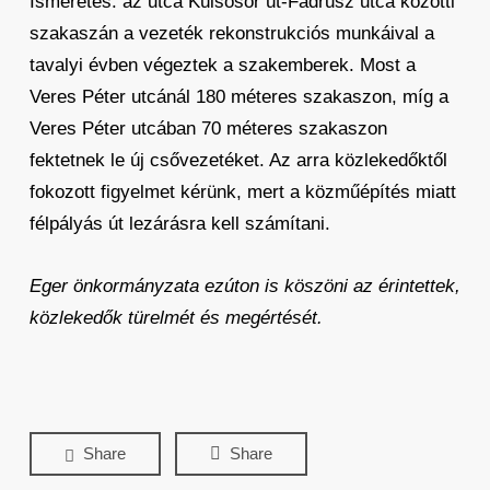
Ismeretes: az utca Külsősor út-Fadrusz utca közötti
szakaszán a vezeték rekonstrukciós munkáival a
tavalyi évben végeztek a szakemberek. Most a
Veres Péter utcánál 180 méteres szakaszon, míg a
Veres Péter utcában 70 méteres szakaszon
fektetnek le új csővezetéket. Az arra közlekedőktől
fokozott figyelmet kérünk, mert a közműépítés miatt
félpályás út lezárásra kell számítani.
Eger önkormányzata ezúton is köszöni az érintettek,
közlekedők türelmét és megértését.
Share
Share