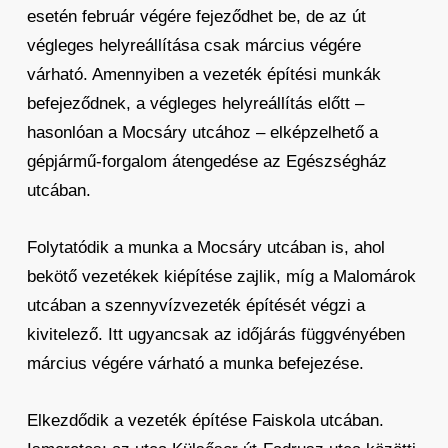
esetén február végére fejeződhet be, de az út
végleges helyreállítása csak március végére
várható. Amennyiben a vezeték építési munkák
befejeződnek, a végleges helyreállítás előtt –
hasonlóan a Mocsáry utcához – elképzelhető a
gépjármű-forgalom átengedése az Egészségház
utcában.
Folytatódik a munka a Mocsáry utcában is, ahol
bekötő vezetékek kiépítése zajlik, míg a Malomárok
utcában a szennyvízvezeték építését végzi a
kivitelező. Itt ugyancsak az időjárás függvényében
március végére várható a munka befejezése.
Elkezdődik a vezeték építése Faiskola utcában.