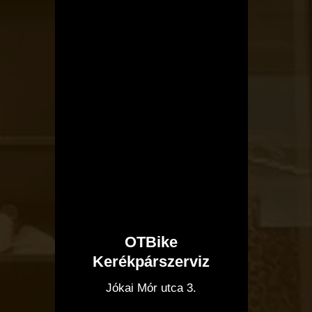
OTBike
Kerékpárszerviz
I
Jókai Mór utca 3.