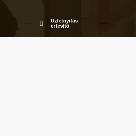
Üzletnyitás
értesítő
Ha megadod az email címedet,
levelet küldünk, amikor új elem kerül
fel az üzletfigyelő listára.
Email cím
*