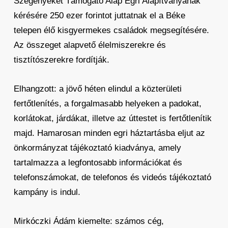
Szegényeket Támogató Alap Egri Alapítványának
kérésére 250 ezer forintot juttatnak el a Béke
telepen élő kisgyermekes családok megsegítésére.
Az összeget alapvető élelmiszerekre és
tisztítószerekre fordítják.
Elhangzott: a jövő héten elindul a közterületi
fertőtlenítés, a forgalmasabb helyeken a padokat,
korlátokat, járdákat, illetve az úttestet is fertőtlenítik
majd. Hamarosan minden egri háztartásba eljut az
önkormányzat tájékoztató kiadványa, amely
tartalmazza a legfontosabb információkat és
telefonszámokat, de telefonos és videós tájékoztató
kampány is indul.
Mirkóczki Ádám kiemelte: számos cég,