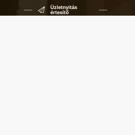
Üzletnyitás
értesítő
Ha megadod az email címedet,
levelet küldünk, amikor új elem kerül
fel az üzletfigyelő listára.
Email cím
*