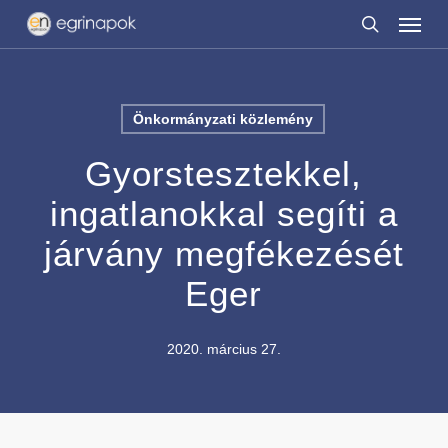
Menu
Skip
to
search
main
content
Önkormányzati közlemény
Gyorstesztekkel,
ingatlanokkal segíti a
járvány megfékezését
Eger
2020. március 27.