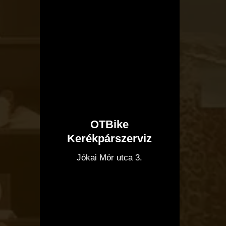
OTBike
Kerékpárszerviz
I
Jókai Mór utca 3.