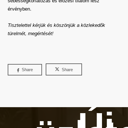
sebességkorlátozás és előzési tilalom lesz
érvényben.
Tisztelettel kérjük és köszönjük a közlekedők
türelmét, megértését!
Share
Share
Új