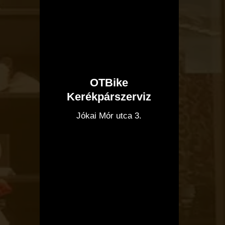
OTBike
Kerékpárszerviz
I
Jókai Mór utca 3.