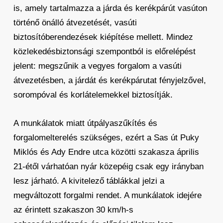
is, amely tartalmazza a járda és kerékpárút vasúton
történő önálló átvezetését, vasúti
biztosítóberendezések kiépítése mellett. Mindez
közlekedésbiztonsági szempontból is előrelépést
jelent: megszűnik a vegyes forgalom a vasúti
átvezetésben, a járdát és kerékpárutat fényjelzővel,
sorompóval és korlátelemekkel biztosítják.
A munkálatok miatt útpályaszűkítés és
forgalomelterelés szükséges, ezért a Sas út Puky
Miklós és Ady Endre utca közötti szakasza április
21-étől várhatóan nyár közepéig csak egy irányban
lesz járható. A kivitelező táblákkal jelzi a
megváltozott forgalmi rendet. A munkálatok idejére
az érintett szakaszon 30 km/h-s