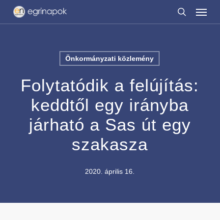
Menu
Skip
to
search
main
content
Önkormányzati közlemény
Folytatódik a felújítás:
keddtől egy irányba
járható a Sas út egy
szakasza
2020. április 16.