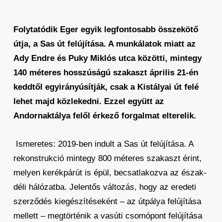
Folytatódik Eger egyik legfontosabb összekötő
útja, a Sas út felújítása. A munkálatok miatt az
Ady Endre és Puky Miklós utca közötti, mintegy
140 méteres hosszúságú szakaszt április 21-én
keddtől egyirányúsítják, csak a Kistályai út felé
lehet majd közlekedni. Ezzel együtt az
Andornaktálya felől érkező forgalmat elterelik.
Ismeretes: 2019-ben indult a Sas út felújítása. A
rekonstrukció mintegy 800 méteres szakaszt érint,
melyen kerékpárút is épül, becsatlakozva az észak-
déli hálózatba. Jelentős változás, hogy az eredeti
szerződés kiegészítéseként – az útpálya felújítása
mellett – megtörténik a vasúti csomópont felújítása