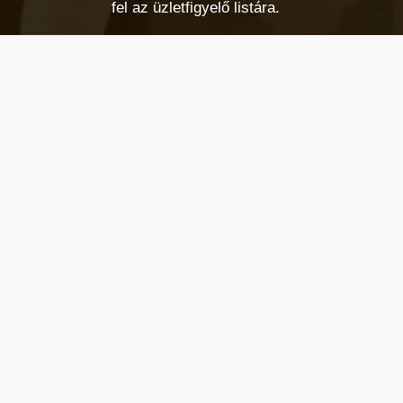
fel az üzletfigyelő listára.
Email cím
*