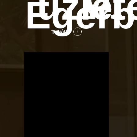
üzlet
Egerb
Tovább
OTBike
Kerékpárszerviz