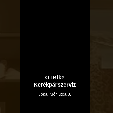
OTBike
Kerékpárszerviz
I
Jókai Mór utca 3.