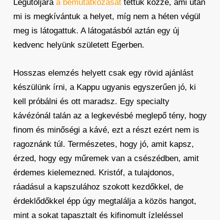
Legutoljára
a bemutatkozását
tettük közzé, ami után
mi is megkívántuk a helyet, míg nem a héten végül
meg is látogattuk. A látogatásból aztán egy új
kedvenc helyünk született Egerben.
Hosszas elemzés helyett csak egy rövid ajánlást
készülünk írni, a Kappu ugyanis egyszerűen jó, ki
kell próbálni és ott maradsz. Egy specialty
kávézónál talán az a legkevésbé meglepő tény, hogy
finom és minőségi a kávé, ezt a részt ezért nem is
ragoznánk túl. Természetes, hogy jó, amit kapsz,
érzed, hogy egy műremek van a csészédben, amit
érdemes kielemezned. Kristóf, a tulajdonos,
ráadásul a kapszulához szokott kezdőkkel, de
érdeklődőkkel épp úgy megtalálja a közös hangot,
mint a sokat tapasztalt és kifinomult ízleléssel