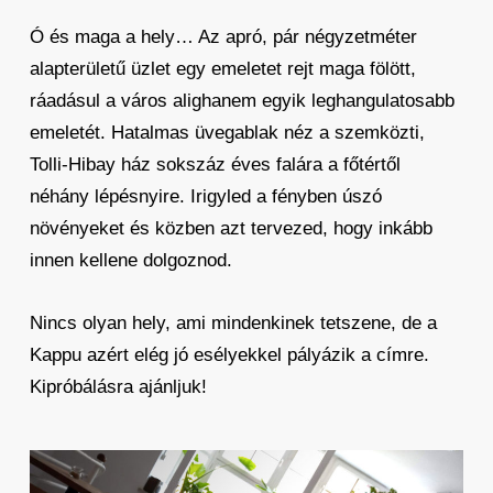
Ó és maga a hely… Az apró, pár négyzetméter
alapterületű üzlet egy emeletet rejt maga fölött,
ráadásul a város alighanem egyik leghangulatosabb
emeletét. Hatalmas üvegablak néz a szemközti,
Tolli-Hibay ház sokszáz éves falára a főtértől
néhány lépésnyire. Irigyled a fényben úszó
növényeket és közben azt tervezed, hogy inkább
innen kellene dolgoznod.
Nincs olyan hely, ami mindenkinek tetszene, de a
Kappu azért elég jó esélyekkel pályázik a címre.
Kipróbálásra ajánljuk!