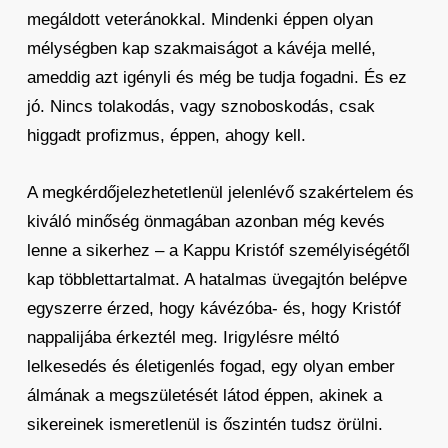
megáldott veteránokkal. Mindenki éppen olyan
mélységben kap szakmaiságot a kávéja mellé,
ameddig azt igényli és még be tudja fogadni. És ez
jó. Nincs tolakodás, vagy sznoboskodás, csak
higgadt profizmus, éppen, ahogy kell.
A megkérdőjelezhetetlenül jelenlévő szakértelem és
kiváló minőség önmagában azonban még kevés
lenne a sikerhez – a Kappu Kristóf személyiségétől
kap többlettartalmat. A hatalmas üvegajtón belépve
egyszerre érzed, hogy kávézóba- és, hogy Kristóf
nappalijába érkeztél meg. Irigylésre méltó
lelkesedés és életigenlés fogad, egy olyan ember
álmának a megszületését látod éppen, akinek a
sikereinek ismeretlenül is őszintén tudsz örülni.