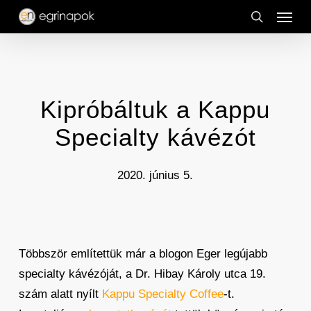
Menu
Skip
to
search
main
content
Kipróbáltuk a Kappu
Specialty kávézót
2020. június 5.
Többször említettük már a blogon Eger legújabb
specialty kávézóját, a Dr. Hibay Károly utca 19.
szám alatt nyílt
Kappu Specialty Coffee
-t.