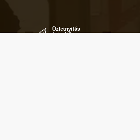
Üzletnyitás
értesítő
Ha megadod az email címedet,
levelet küldünk, amikor új elem kerül
fel az üzletfigyelő listára.
Email cím
*