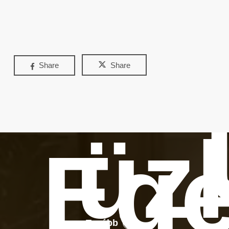
Share
Share
üz
Ege
Tovább