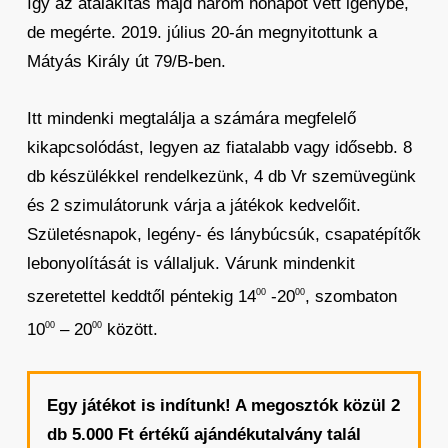
így az átalakítás majd három hónapot vett igénybe,
de megérte. 2019. július 20-án megnyitottunk a
Mátyás Király út 79/B-ben.
Itt mindenki megtalálja a számára megfelelő
kikapcsolódást, legyen az fiatalabb vagy idősebb. 8
db készülékkel rendelkezünk, 4 db Vr szemüvegünk
és 2 szimulátorunk várja a játékok kedvelőit.
Születésnapok, legény- és lánybúcsúk, csapatépítők
lebonyolítását is vállaljuk. Várunk mindenkit
szeretettel keddtől péntekig 14
-20
, szombaton
00
00
10
– 20
között.
00
00
Egy játékot is indítunk! A megosztók közül 2
db 5.000 Ft értékű ajándékutalvány talál