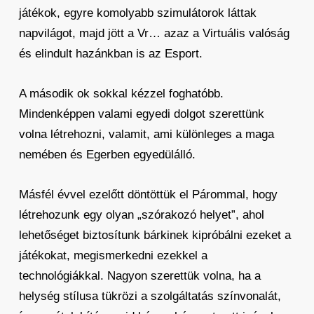
játékok, egyre komolyabb szimulátorok láttak
napvilágot, majd jött a Vr… azaz a Virtuális valóság
és elindult hazánkban is az Esport.
A második ok sokkal kézzel foghatóbb.
Mindenképpen valami egyedi dolgot szerettünk
volna létrehozni, valamit, ami különleges a maga
nemében és Egerben egyedülálló.
Másfél évvel ezelőtt döntöttük el Párommal, hogy
létrehozunk egy olyan „szórakozó helyet”, ahol
lehetőséget biztosítunk bárkinek kipróbálni ezeket a
játékokat, megismerkedni ezekkel a
technológiákkal. Nagyon szerettük volna, ha a
helység stílusa tükrözi a szolgáltatás színvonalát,