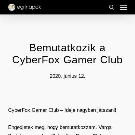
Menu
Skip
to
search
main
content
Bemutatkozik a
CyberFox Gamer Club
2020. június 12.
CyberFox Gamer Club – Ideje nagyban játszani!
Engedjétek meg, hogy bemutatkozzam. Varga