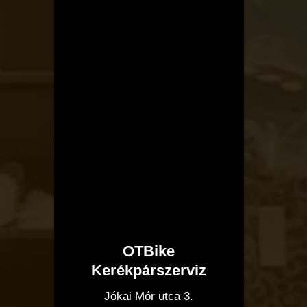
OTBike
Kerékpárszerviz
I
Jókai Mór utca 3.