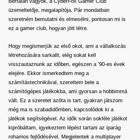
Bertalan vagyok, a CyberFox Gamer Club
üzemeltetője, megalapítója. Pár mondatban
szeretném bemutatni és elmesélni, pontosan mi is
ez a gamer club, hogyan jött létre.
Hogy megismerjük az első okot, ami a vállalkozás
létrehozására sarkallt, elég sokat kell
visszautaznunk az időben, egészen a ’90-es évek
elejére. Ekkor ismerkedtem meg a
számítástechnikával, szerettem bele a
számítógépes játékokba, ami gyorsan a hobbimmá
vált. Ez a szeretet azóta is tart, gyakran játszom
még ma is szabadidőmben, kapcsolódok ki a
játékok segítségével. Az idők során sokféle játékot
kipróbáltam, igyekeztem lépést tartani az iparág
rohamos fejlődésével. Megjelentek a multiplayer