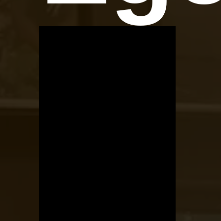
OTBike
Kerékpárszerviz