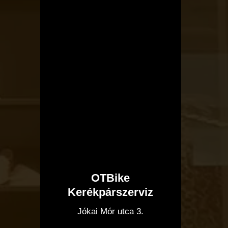
OTBike
Kerékpárszerviz
I
Jókai Mór utca 3.