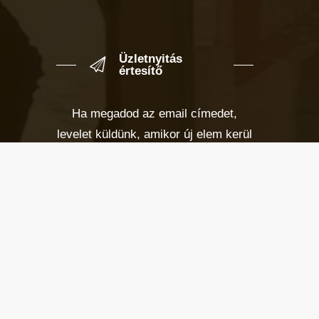
Üzletnyitás
értesítő
Ha megadod az email címedet,
levelet küldünk, amikor új elem kerül
fel az üzletfigyelő listára.
Email cím
*