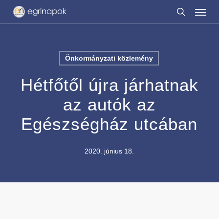
Menu
Skip
to
search
main
content
Önkormányzati közlemény
Hétfőtől újra járhatnak
az autók az
Egészségház utcában
2020. június 18.