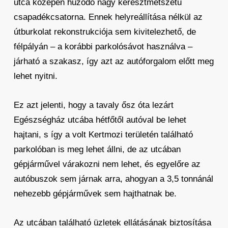
utca közepén húzódó nagy keresztmetszetű
csapadékcsatorna. Ennek helyreállítása nélkül az
útburkolat rekonstrukciója sem kivitelezhető, de
félpályán – a korábbi parkolósávot használva –
járható a szakasz, így azt az autóforgalom előtt meg
lehet nyitni.
Ez azt jelenti, hogy a tavaly ősz óta lezárt
Egészségház utcába hétfőtől autóval be lehet
hajtani, s így a volt Kertmozi területén található
parkolóban is meg lehet állni, de az utcában
gépjárművel várakozni nem lehet, és egyelőre az
autóbuszok sem járnak arra, ahogyan a 3,5 tonnánál
nehezebb gépjárművek sem hajthatnak be.
Az utcában található üzletek ellátásának biztosítása