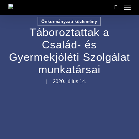
Menu
Skip
to
search
Önkormányzati közlemény
main
Táboroztattak a
content
Család- és
Gyermekjóléti Szolgálat
munkatársai
2020. július 14.