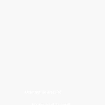
Üzletnyitás értesítő
Ha megadod az email