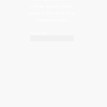
címedet, levelet küldünk,
amikor új elem kerül fel az
üzletfigyelő listára.
Email cím
*