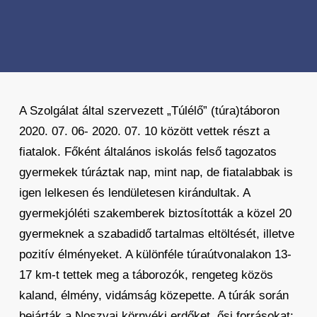
A Szolgálat által szervezett „Túlélő” (túra)táboron
2020. 07. 06- 2020. 07. 10 között vettek részt a
fiatalok. Főként általános iskolás felső tagozatos
gyermekek túráztak nap, mint nap, de fiatalabbak is
igen lelkesen és lendületesen kirándultak. A
gyermekjóléti szakemberek biztosították a közel 20
gyermeknek a szabadidő tartalmas eltöltését, illetve
pozitív élményeket. A különféle túraútvonalakon 13-
17 km-t tettek meg a táborozók, rengeteg közös
kaland, élmény, vidámság közepette. A túrák során
bejárták a Noszvaj környéki erdőket, ősi forrásokat: