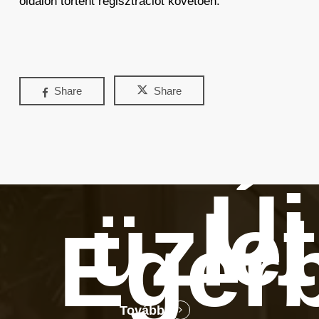
oldalon történt regisztrációt követően.
Share
Share
Új
üzle
Eger
Tovább