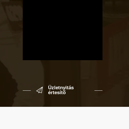
Üzletnyitás
értesítő
Ha megadod az email címedet,
levelet küldünk, amikor új elem kerül
fel az üzletfigyelő listára.