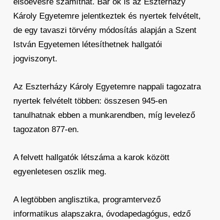
elsőévesre számíthat. Bár ők is az Eszterházy
Károly Egyetemre jelentkeztek és nyertek felvételt,
de egy tavaszi törvény módosítás alapján a Szent
István Egyetemen létesíthetnek hallgatói
jogviszonyt.
Az Eszterházy Károly Egyetemre nappali tagozatra
nyertek felvételt többen: összesen 945-en
tanulhatnak ebben a munkarendben, míg levelező
tagozaton 877-en.
A felvett hallgatók létszáma a karok között
egyenletesen oszlik meg.
A legtöbben anglisztika, programtervező
informatikus alapszakra, óvodapedagógus, edző