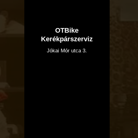
OTBike
Kerékpárszerviz
I
Jókai Mór utca 3.