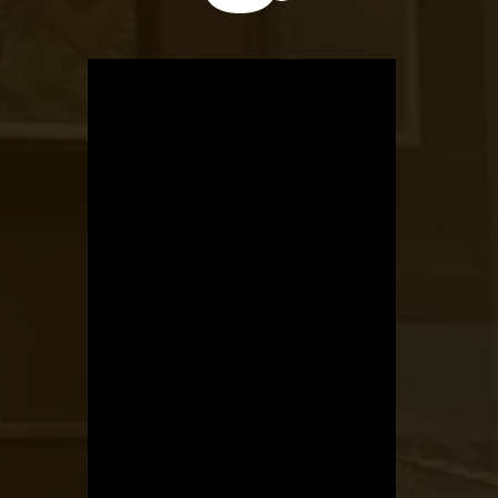
OTBike
Kerékpárszerviz