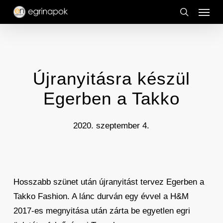
Menu
Skip
to
search
main
content
Újranyitásra készül
Egerben a Takko
2020. szeptember 4.
Hosszabb szünet után újranyitást tervez Egerben a
Takko Fashion. A lánc durván egy évvel a H&M
2017-es megnyitása után zárta be egyetlen egri