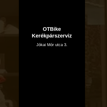
OTBike
Kerékpárszerviz
I
Jókai Mór utca 3.