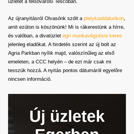
üzletét a felsővárosi Tescoban.
Az újranyitásról Olvasónk szólt a
pletykaoldalunkon
,
amit ezúton is köszönünk! Mi is rákerestünk a hírre,
és valóban, a divatüzlet
egri munkavégzésre keres
jelenleg eladókat. A hirdetés szerint az új bolt az
Agria Parkban nyílik majd, valószínűleg az első
emeleten, a CCC helyén – de ezt már csak mi
tesszük hozzá. A nyitás pontos dátumáról egyelőre
nincsen információ.
Új üzletek