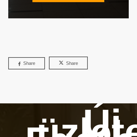
Share
Share
Új
üzlet