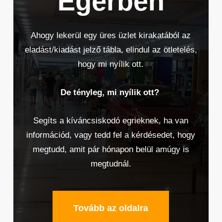
Egerben
Ahogy lekerül egy üres üzlet kirakatából az
eladást/kiadást jelző tábla, elindul az ötletelés,
hogy mi nyílik ott.
De tényleg, mi nyílik ott?
Segíts a kíváncsiskodó egrieknek, ha van
információd, vagy tedd fel a kérdésedet, hogy
megtudd, amit pár hónapon belül amúgy is
megtudnál.
Tovább az oldalra