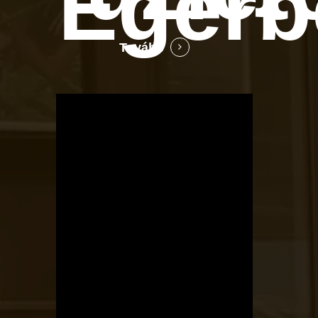
Egerb
Tovább
OTBike
Kerékpárszerviz