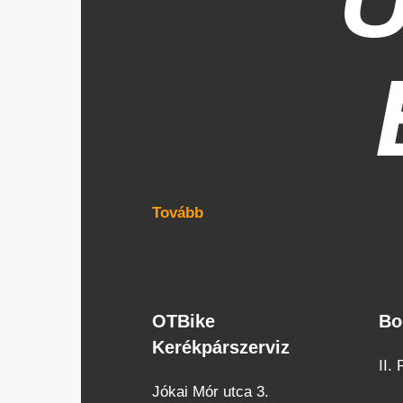
Tovább
OTBike
Bo
OTBike
Bo
Kerékpárszerviz
Kerékpárszerviz
cuk
II.
Jókai Mór utca 3.