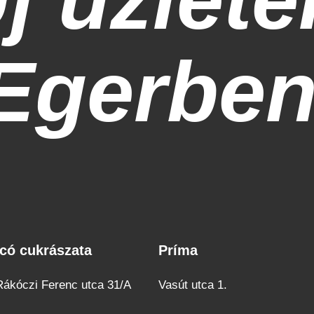
Egerbe
có cukrászata
Príma
có
Príma
rászata
 Rákóczi Ferenc utca 31/A
Vasút utca 1.