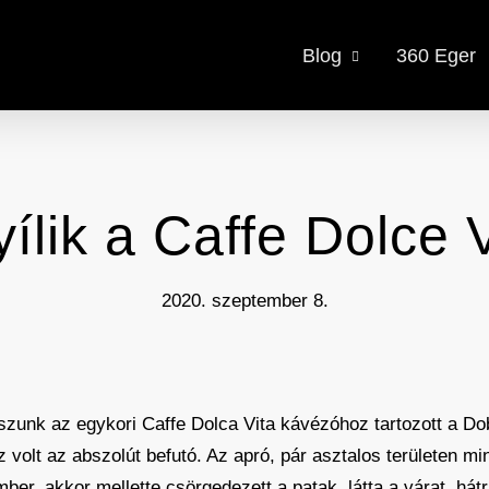
Blog
360 Eger
ílik a Caffe Dolce 
2020. szeptember 8.
zunk az egykori Caffe Dolca Vita kávézóhoz tartozott a D
volt az abszolút befutó. Az apró, pár asztalos területen mi
er, akkor mellette csörgedezett a patak, látta a várat, hátr