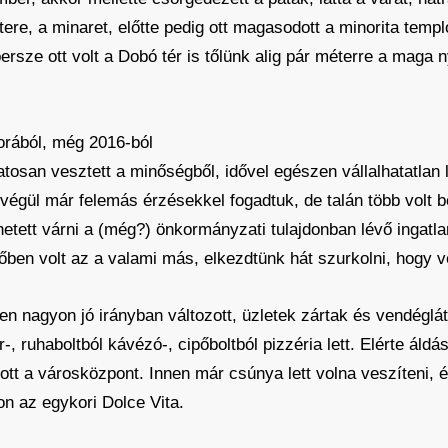
tere, a minaret, előtte pedig ott magasodott a minorita te
rsze ott volt a Dobó tér is tőlünk alig pár méterre a maga n
orából, még 2016-ból
osan vesztett a minőségből, idővel egészen vállalhatatlan l
végül már felemás érzésekkel fogadtuk, de talán több volt 
tett várni a (még?) önkormányzati tulajdonban lévő ingatlan ú
zőben volt az a valami más, elkezdtünk hát szurkolni, hogy 
ben nagyon jó irányban változott, üzletek zártak és vendéglát
r-, ruhaboltból kávézó-, cipőboltból pizzéria lett. Elérte áldá
dott a városközpont. Innen már csúnya lett volna veszíteni,
on az egykori Dolce Vita.