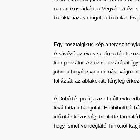
romantikus árkád, a Végvári vitézek 
barokk házak mögött a bazilika. És pe
Egy nosztalgikus kép a terasz fényk
A kávézó az évek során aztán fokozat
kompenzálni. Az üzlet bezárását így 
jöhet a helyére valami más, végre lehe
fóliázták az ablakokat, tényleg érke
A Dobó tér profilja az elmúlt évtized
leváltotta a hangulat. Hobbiboltból bá
idő után közösségi területté formáló
hogy ismét vendéglátói funkciót kapj