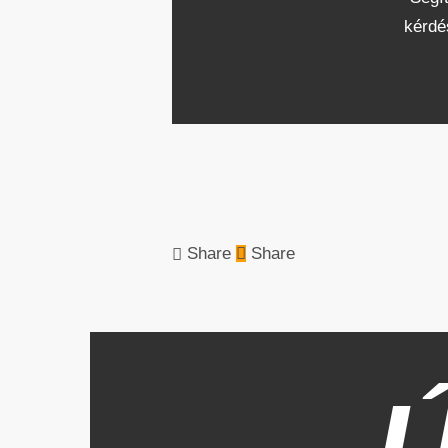
kérdé
Share
Share
Ú