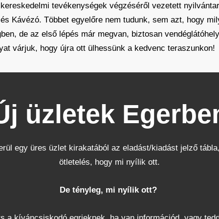
 „kereskedelmi tevékenységek végzéséről vezetett nyilvánta
m és Kávézó. Többet egyelőre nem tudunk, sem azt, hogy milye
ben, de az első lépés már megvan, biztosan vendéglátóhely le
yat várjuk, hogy újra ott ülhessünk a kedvenc teraszunkon!
Új üzletek Egerbe
rül egy üres üzlet kirakatából az eladást/kiadást jelző tábla,
ötletelés, hogy mi nyílik ott.
De tényleg, mi nyílik ott?
s a kíváncsiskodó egrieknek, ha van információd, vagy tedd