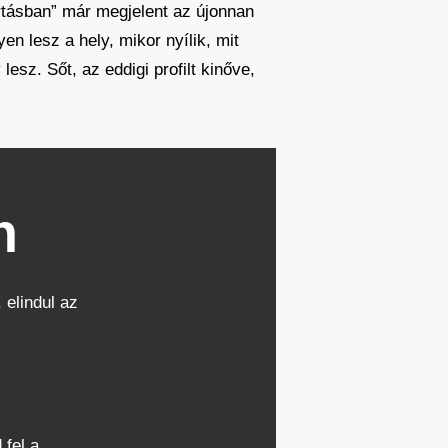
rtásban” már megjelent az újonnan
n lesz a hely, mikor nyílik, mit
sz. Sőt, az eddigi profilt kinőve,
n
 elindul az
 fel a