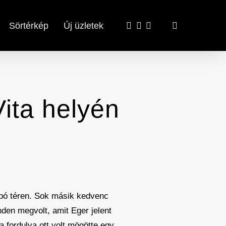
x-
facebook
email
search
Sörtérkép
Új üzletek
twitter
Vita helyén
obó téren. Sok másik kedvenc
nden megvolt, amit Eger jelent
a fordulva ott volt mögötte egy