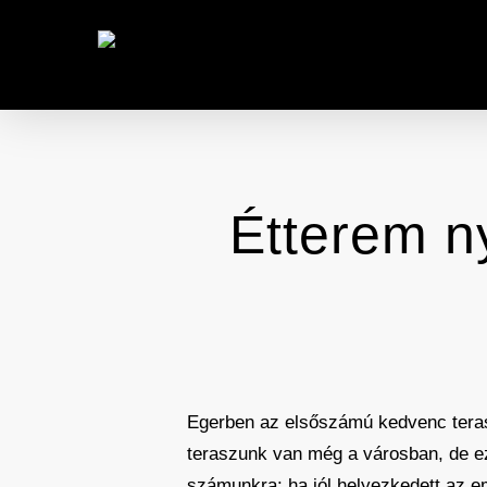
Skip
to
main
content
Étterem ny
Egerben az elsőszámú kedvenc teras
teraszunk van még a városban, de ez 
számunkra: ha jól helyezkedett az emb