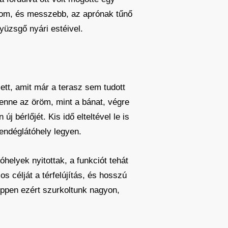
mplom, és messzebb, az aprónak tűnő
yüzsgő nyári estéivel.
ett, amit már a terasz sem tudott
benne az öröm, mint a bánat, végre
j bérlőjét. Kis idő elteltével le is
vendéglátóhely legyen.
óhelyek nyitottak, a funkciót tehát
sos célját a térfelújítás, és hosszú
 éppen ezért szurkoltunk nagyon,