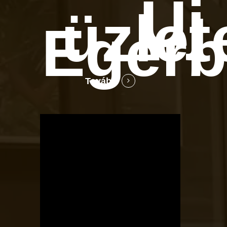
Új
üzlet
Eger
Tovább
OTBike
Kerékpárszerviz