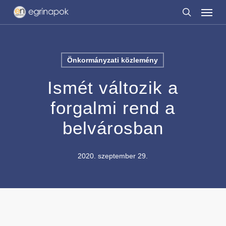
Menu
Skip
to
search
main
content
Önkormányzati közlemény
Ismét változik a
forgalmi rend a
belvárosban
2020. szeptember 29.