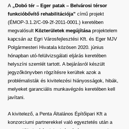
A
„Dobó tér – Eger patak – Belvárosi térsor
funkcióbővítő rehabilitációja”
című projekt
(ÉMOP-3.1.2/C-09-2f-2011-0001.) keretében
megvalósult
Közterületek megújítása
projektelem
kapcsán az Egri Városfejlesztési Kft. és Eger MJV
Polgármesteri Hivatala közösen 2020. június
hónapban utó-felülvizsgálati eljárás keretében
helyszíni szemlét tartott. A bejárásról készült
jegyzőkönyvben rögzítésre kerültek azok a
problémalisták és kivitelezési hiányosságok, hibák,
melyeket garanciális munkavégzés keretében kell
javítani.
A kivitelező, a Penta Általános Építőipari Kft a
konzorciumi partnerekkel való egyeztetés után a