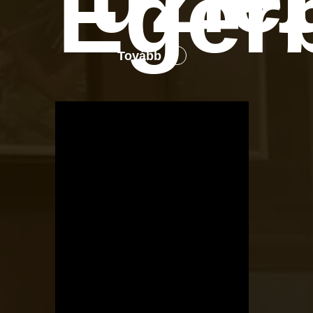
Eger
Tovább
OTBike
Kerékpárszerviz