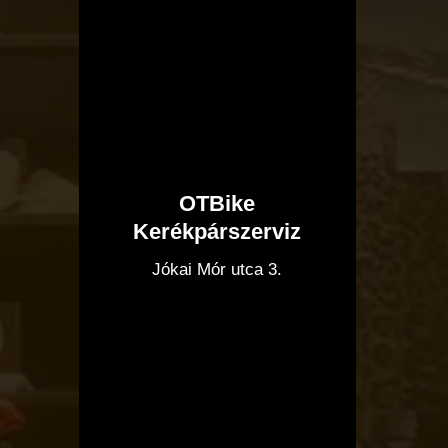
OTBike
Kerékpárszerviz
I
Jókai Mór utca 3.