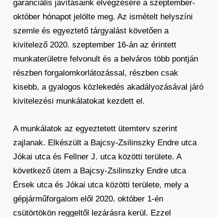
garanciális javításaink elvégzésére a szeptember-
október hónapot jelölte meg. Az ismételt helyszíni
szemle és egyeztető tárgyalást követően a
kivitelező 2020. szeptember 16-án az érintett
munkaterületre felvonult és a belváros több pontján
részben forgalomkorlátozással, részben csak
kisebb, a gyalogos közlekedés akadályozásával járó
kivitelezési munkálatokat kezdett el.
A munkálatok az egyeztetett ütemterv szerint
zajlanak. Elkészült a Bajcsy-Zsilinszky Endre utca
Jókai utca és Fellner J. utca közötti területe. A
következő ütem a Bajcsy-Zsilinszky Endre utca
Érsek utca és Jókai utca közötti területe, mely a
gépjárműforgalom elől 2020. október 1-én
csütörtökön reggeltől lezárásra kerül. Ezzel