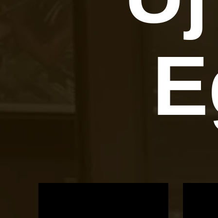
E
OTBike
Kerékpárszerviz