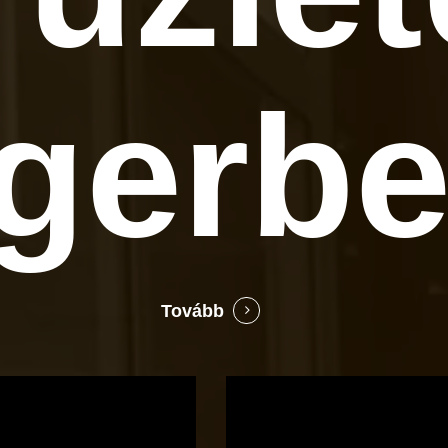
gerb
Tovább
Bocó
Príma
cukrászata