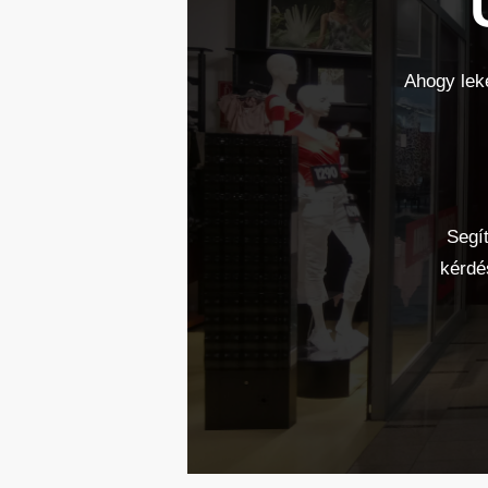
Ahogy leke
Segít
kérdé