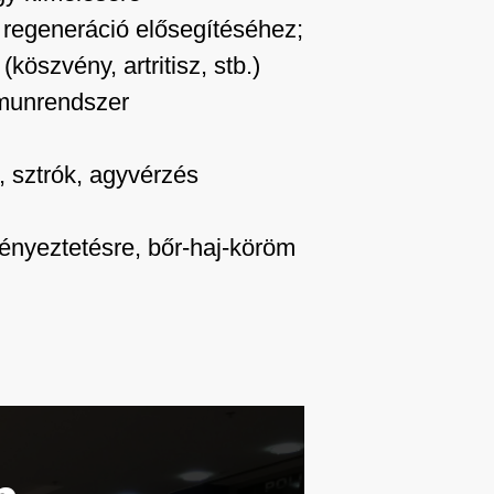
 regeneráció elősegítéséhez;
öszvény, artritisz, stb.)
munrendszer
, sztrók, agyvérzés
kényeztetésre, bőr-haj-köröm