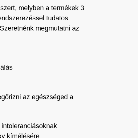
dszert, melyben a termékek 3
rendszerezéssel tudatos
. Szeretnénk megmutatni az
málás
egőrizni az egészséged a
 intoleranciásoknak
gy kímélésére