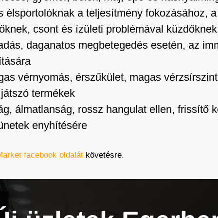
 élsportolóknak a teljesítmény fokozásához, a
knek, csont és ízületi problémával küzdőknek (k
adás, daganatos megbetegedés esetén, az im
ítására
gas vérnyomás, érszűkület, magas vérzsírszint
játszó termékek
g, álmatlanság, rossz hangulat ellen, frissítő 
tünetek enyhítésére
Market facebook oldalát
követésre.