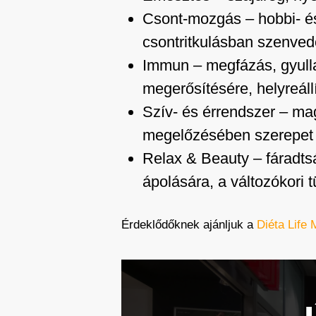
Csont-mozgás – hobbi- és
csontritkulásban szenvedő
Immun – megfázás, gyull
megerősítésére, helyreáll
Szív- és érrendszer – ma
megelőzésében szerepet 
Relax & Beauty – fáradtsá
ápolására, a változókori 
Érdeklődőknek ajánljuk a
Diéta Life 