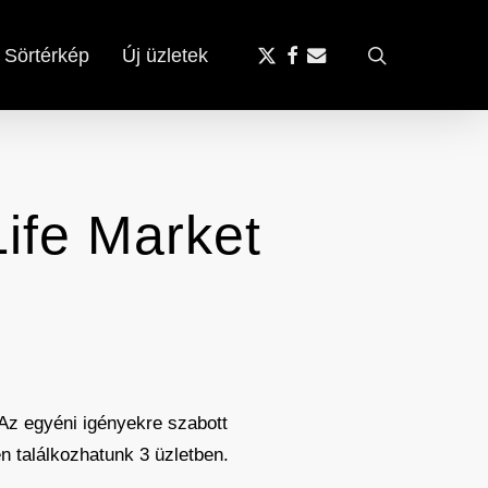
x-
facebook
email
search
Sörtérkép
Új üzletek
twitter
Life Market
Az egyéni igényekre szabott
n találkozhatunk 3 üzletben.