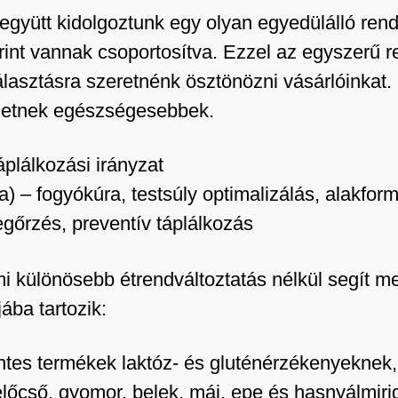
 együtt kidolgoztunk egy olyan egyedülálló ren
rint vannak csoportosítva. Ezzel az egyszerű 
választásra szeretnénk ösztönözni vásárlóinkat
hetnek egészségesebbek.
plálkozási irányzat
) – fogyókúra, testsúly optimalizálás, alakfor
egőrzés, preventív táplálkozás
i különösebb étrendváltoztatás nélkül segít m
jába tartozik:
entes termékek laktóz- és gluténérzékenyeknek,
lőcső, gyomor, belek, máj, epe és hasnyálmiri