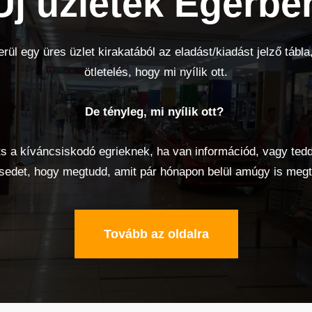
Új üzletek Egerbe
rül egy üres üzlet kirakatából az eladást/kiadást jelző tábla,
ötletelés, hogy mi nyílik ott.
De tényleg, mi nyílik ott?
s a kíváncsiskodó egrieknek, ha van információd, vagy tedd
sedet, hogy megtudd, amit pár hónapon belül amúgy is megt
Tovább az oldalra