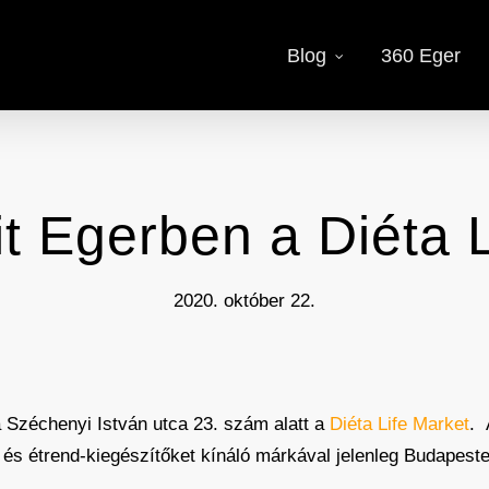
Blog
360 Eger
it Egerben a Diéta 
2020. október 22.
a Széchenyi István utca 23. szám alatt a
Diéta Life Market
. 
és étrend-kiegészítőket kínáló márkával jelenleg Budapeste