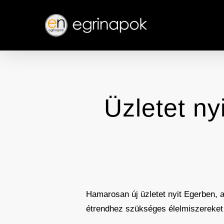
Skip
to
main
content
Üzletet ny
Hamarosan új üzletet nyit Egerben, 
étrendhez szükséges élelmiszereket 