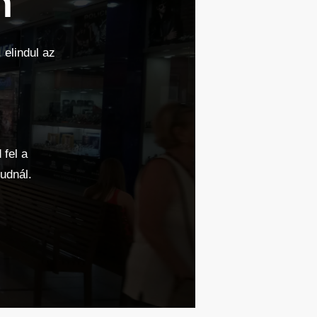
n
 elindul az
 fel a
udnál.