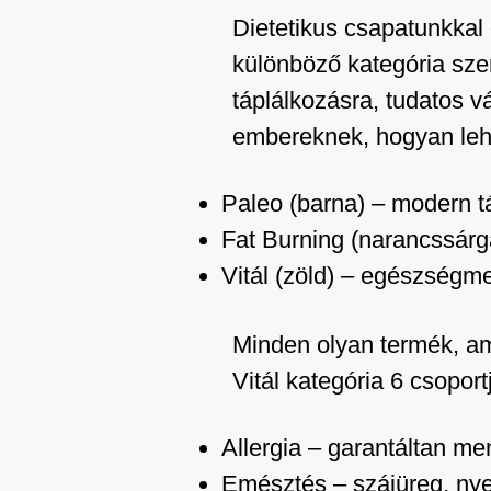
Dietetikus csapatunkkal
különböző kategória sze
táplálkozásra, tudatos 
embereknek, hogyan le
Paleo (barna) – modern tá
Fat Burning (narancssárga
Vitál (zöld) – egészségm
Minden olyan termék, am
Vitál kategória 6 csoport
Allergia – garantáltan m
Emésztés – szájüreg, nye