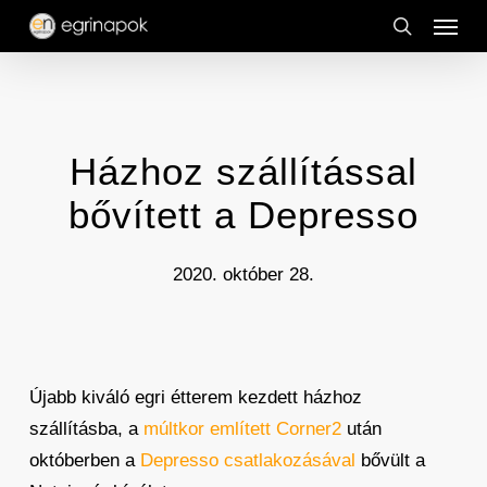
Menu
Skip
to
search
main
content
Házhoz szállítással
bővített a Depresso
2020. október 28.
Újabb kiváló egri étterem kezdett házhoz
szállításba, a
múltkor említett Corner2
után
októberben a
Depresso csatlakozásával
bővült a