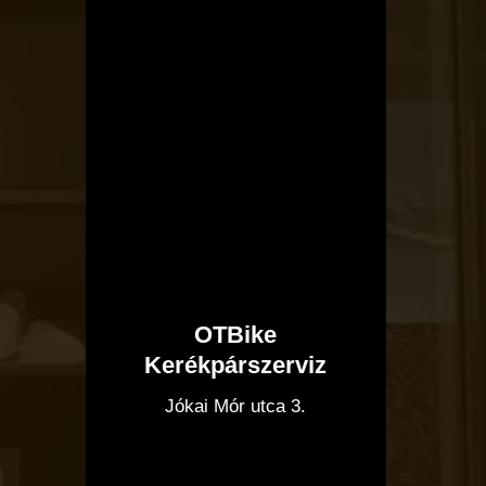
OTBike
Kerékpárszerviz
I
Jókai Mór utca 3.