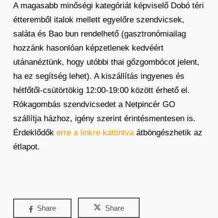
A magasabb minőségi kategóriát képviselő Dobó téri
étteremből italok mellett egyelőre szendvicsek,
saláta és Bao bun rendelhető (gasztronómiailag
hozzánk hasonlóan képzetlenek kedvéért
utánanéztünk, hogy utóbbi thai gőzgombócot jelent,
ha ez segítség lehet). A kiszállítás ingyenes és
hétfőtől-csütörtökig 12:00-19:00 között érhető el.
Rókagombás szendvicsedet a Netpincér GO
szállítja házhoz, igény szerint érintésmentesen is.
Érdeklődők
erre a linkre kattintva
átböngészhetik az
étlapot.
Share
Share