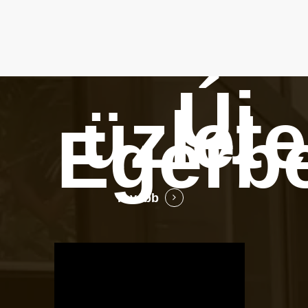
Új
üzlet
Egerb
Tovább
OTBike
Kerékpárszerviz