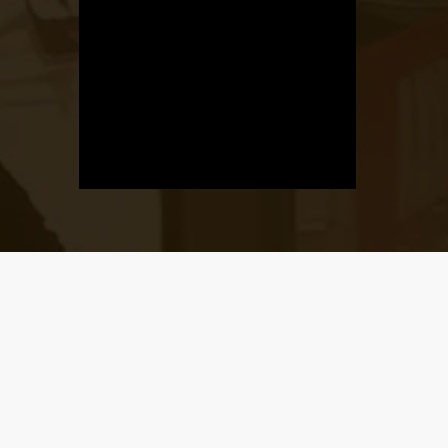
Üzletnyitás
értesítő
Ha megadod az email címedet,
levelet küldünk, amikor új elem kerül
fel az üzletfigyelő listára.