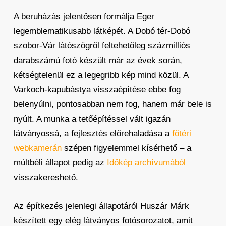
A beruházás jelentősen formálja Eger
legemblematikusabb látképét. A Dobó tér-Dobó
szobor-Vár látószögről feltehetőleg százmilliós
darabszámú fotó készült már az évek során,
kétségtelenül ez a legegribb kép mind közül. A
Varkoch-kapubástya visszaépítése ebbe fog
belenyúlni, pontosabban nem fog, hanem már bele is
nyúlt. A munka a tetőépítéssel vált igazán
látványossá, a fejlesztés előrehaladása a
főtéri
webkamerán
szépen figyelemmel kísérhető – a
múltbéli állapot pedig az
Időkép archívumából
visszakereshető.
Az építkezés jelenlegi állapotáról Huszár Márk
készített egy elég látványos fotósorozatot, amit