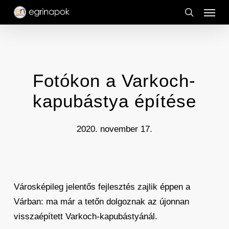
Menu
Skip
to
search
main
content
Fotókon a Varkoch-
kapubástya építése
2020. november 17.
Városképileg jelentős fejlesztés zajlik éppen a
Várban: ma már a tetőn dolgoznak az újonnan
visszaépített Varkoch-kapubástyánál.