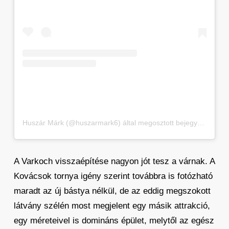
Huszár Márk (@huszarmark6) által megosztott bejegyzés
A Varkoch visszaépítése nagyon jót tesz a várnak. A
Kovácsok tornya igény szerint továbbra is fotózható
maradt az új bástya nélkül, de az eddig megszokott
látvány szélén most megjelent egy másik attrakció,
egy méreteivel is domináns épület, melytől az egész