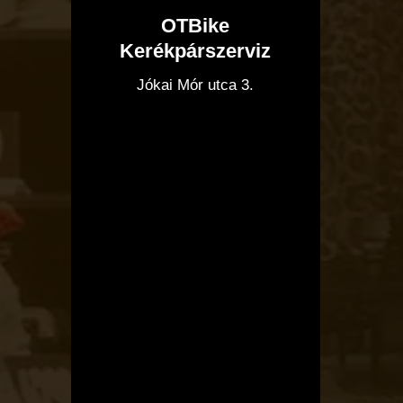
OTBike
Kerékpárszerviz
I
Jókai Mór utca 3.