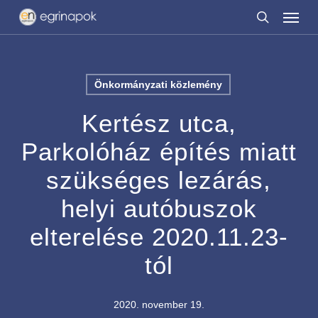
Menu
Skip
to
search
main
content
Önkormányzati közlemény
Kertész utca,
Parkolóház építés miatt
szükséges lezárás,
helyi autóbuszok
elterelése 2020.11.23-
tól
2020. november 19.