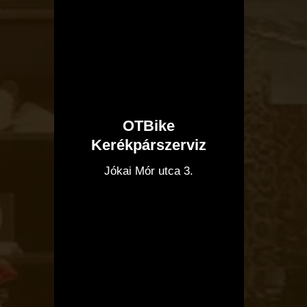
OTBike
Kerékpárszerviz
I
Jókai Mór utca 3.