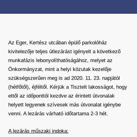
Az Eger, Kertész utcában épülő parkolóház
kivitelezője teljes útlezárást igényelt a következő
munkafázis lebonyolíthatóságához, melyet az
Önkormányzat, mint a helyi közutak kezelője
szükségszerűen meg is ad 2020. 11. 23. napjától
(hétfőtől), éjféltől. Kérjük a Tisztelt lakosságot, hogy
ettől az időponttól kezdve az érintett útvonalak
helyett legyenek szívesek más útvonalat igénybe
venni. A lezárás várható időtartama 2-3 hét.
A lezárás műszaki indoka: