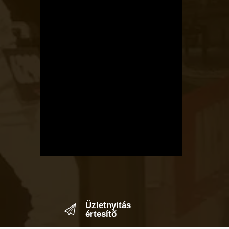
Üzletnyitás
értesítő