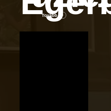
Eger
Tovább
OTBike
Kerékpárszerviz