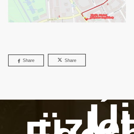
Share
Share
Új
üzle