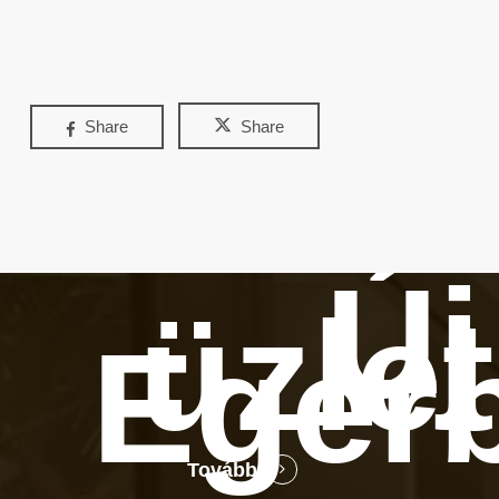
Share
Share
Új
üzle
Eger
Tovább