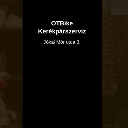
OTBike
Kerékpárszerviz
I
Jókai Mór utca 3.