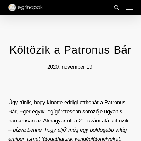
Menu
Skip
to
search
main
content
Költözik a Patronus Bár
2020. november 19.
Úgy tűnik, hogy kinőtte eddigi otthonát a Patronus
Bár, Eger egyik legígéretesebb sörözője ugyanis
hamarosan az Almagyar utca 21. szám alá költözik
–
bízva benne, hogy eljő’ még egy boldogabb világ,
amiben ismét látogathatunk vendéglátóhelyeket
.