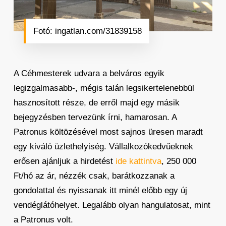
Fotó: ingatlan.com/31839158
A Céhmesterek udvara a belváros egyik
legizgalmasabb-, mégis talán legsikertelenebbül
hasznosított része, de erről majd egy másik
bejegyzésben tervezünk írni, hamarosan. A
Patronus költözésével most sajnos üresen maradt
egy kiváló üzlethelyiség. Vállalkozókedvűeknek
erősen ajánljuk a hirdetést
ide kattintva
, 250 000
Ft/hó az ár, nézzék csak, barátkozzanak a
gondolattal és nyissanak itt minél előbb egy új
vendéglátóhelyet. Legalább olyan hangulatosat, mint
a Patronus volt.