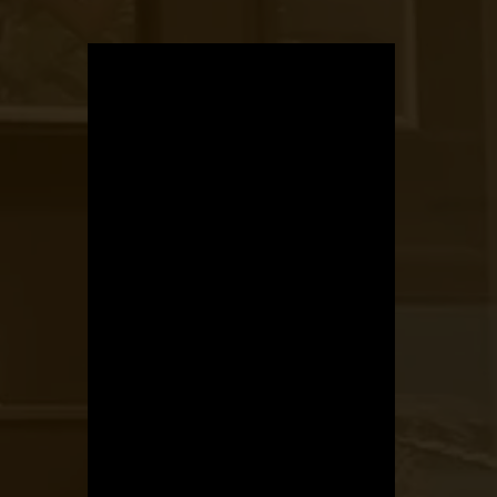
OTBike
Kerékpárszerviz