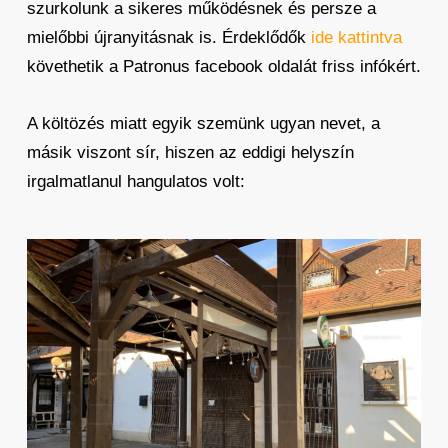
szurkolunk a sikeres működésnek és persze a
mielőbbi újranyitásnak is. Érdeklődők
ide kattintva
követhetik a Patronus facebook oldalát friss infókért.
A költözés miatt egyik szemünk ugyan nevet, a
másik viszont sír, hiszen az eddigi helyszín
irgalmatlanul hangulatos volt: