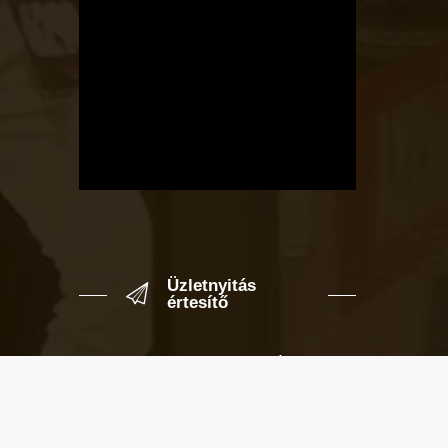
Üzletnyitás
értesítő
Ha megadod az email címedet,
levelet küldünk, amikor új elem kerül
fel az üzletfigyelő listára.