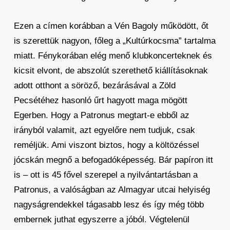
Ezen a címen korábban a Vén Bagoly működött, őt
is szerettük nagyon, főleg a „Kultúrkocsma” tartalma
miatt. Fénykorában elég menő klubkoncerteknek és
kicsit elvont, de abszolút szerethető kiállításoknak
adott otthont a söröző, bezárásával a Zöld
Pecsétéhez hasonló űrt hagyott maga mögött
Egerben. Hogy a Patronus megtart-e ebből az
irányból valamit, azt egyelőre nem tudjuk, csak
reméljük. Ami viszont biztos, hogy a költözéssel
jócskán megnő a befogadóképesség. Bár papíron itt
is – ott is 45 fővel szerepel a nyilvántartásban a
Patronus, a valóságban az Almagyar utcai helyiség
nagyságrendekkel tágasabb lesz és így még több
embernek juthat egyszerre a jóból. Végtelenül