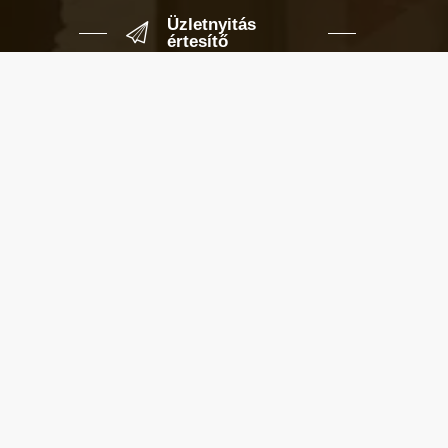
Üzletnyitás
értesítő
Ha megadod az email címedet,
levelet küldünk, amikor új elem kerül
fel az üzletfigyelő listára.
Email cím
*