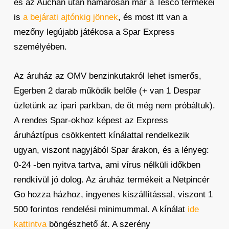
és az Auchan után hamarosan már a Tesco termékei
is
a bejárati ajtónkig jönnek
, és most itt van a
mezőny legújabb játékosa a Spar Express
személyében.
Az áruház az OMV benzinkutakról lehet ismerős,
Egerben 2 darab működik belőle (+ van 1 Despar
üzletünk az ipari parkban, de őt még nem próbáltuk).
A rendes Spar-okhoz képest az Express
áruháztípus csökkentett kínálattal rendelkezik
ugyan, viszont nagyjából Spar árakon, és a lényeg:
0-24 -ben nyitva tartva, ami vírus nélküli időkben
rendkívül jó dolog. Az áruház termékeit a Netpincér
Go hozza házhoz, ingyenes kiszállítással, viszont 1
500 forintos rendelési minimummal. A kínálat
ide
kattintva
böngészhető át. A szerény