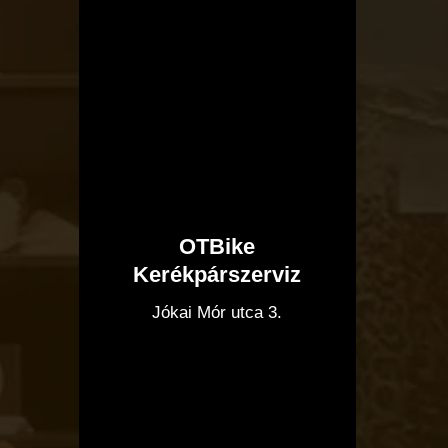
OTBike
Kerékpárszerviz
I
Jókai Mór utca 3.