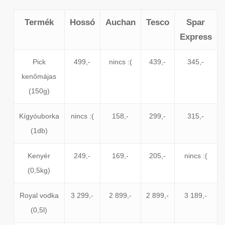
Termék
Hossó
Auchan
Tesco
Spar
Express
Pick
499,-
nincs :(
439,-
345,-
kenőmájas
(150g)
Kígyóuborka
nincs :(
158,-
299,-
315,-
(1db)
Kenyér
249,-
169,-
205,-
nincs :(
(0,5kg)
Royal vodka
3 299,-
2 899,-
2 899,-
3 189,-
(0,5l)