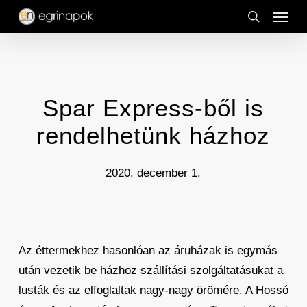
Menu
Skip
to
search
main
content
Spar Express-ből is
rendelhetünk házhoz
2020. december 1.
Az éttermekhez hasonlóan az áruházak is egymás
után vezetik be házhoz szállítási szolgáltatásukat a
lusták és az elfoglaltak nagy-nagy örömére. A Hossó