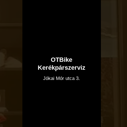
OTBike
Kerékpárszerviz
I
Jókai Mór utca 3.