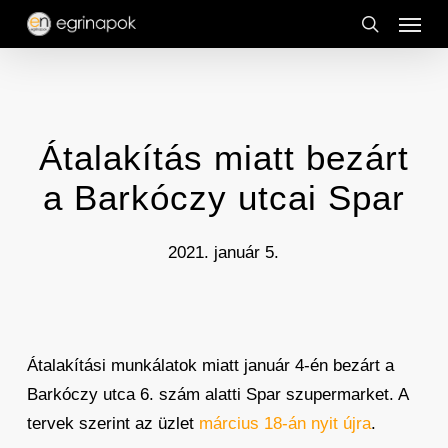
Menu
Skip
to
search
main
content
Átalakítás miatt bezárt
a Barkóczy utcai Spar
2021. január 5.
Átalakítási munkálatok miatt január 4-én bezárt a
Barkóczy utca 6. szám alatti Spar szupermarket. A
tervek szerint az üzlet
március 18-án nyit újra
.