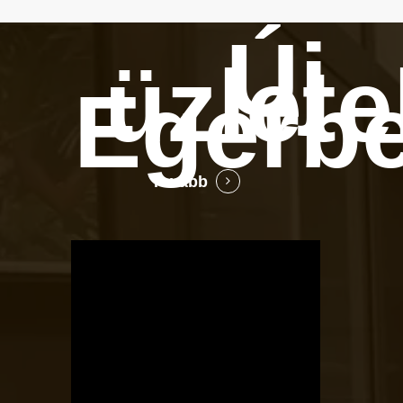
Új
üzlete
Egerb
Tovább
OTBike
Kerékpárszerviz