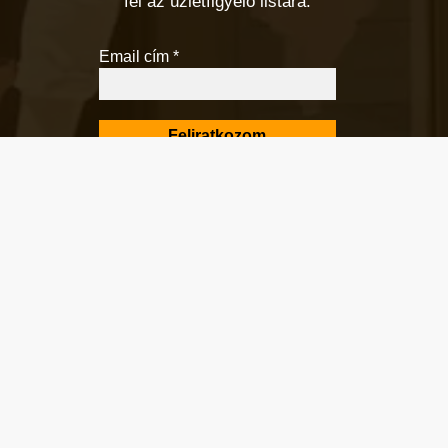
fel az üzletfigyelő listára.
Email cím
*