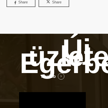
Share
Share
Új
üzlet
Egerb
Tovább
OTBike
Kerékpárszerviz