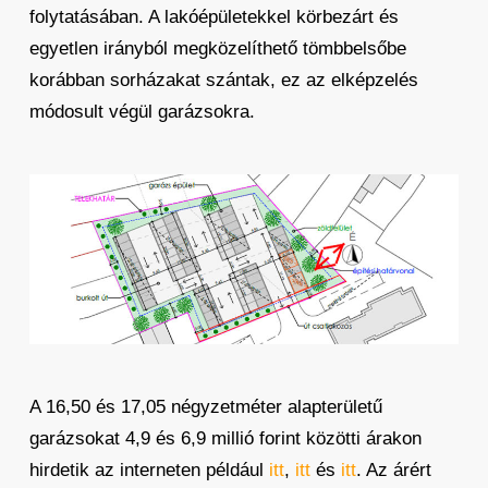
folytatásában. A lakóépületekkel körbezárt és
egyetlen irányból megközelíthető tömbbelsőbe
korábban sorházakat szántak, ez az elképzelés
módosult végül garázsokra.
A 16,50 és 17,05 négyzetméter alapterületű
garázsokat 4,9 és 6,9 millió forint közötti árakon
hirdetik az interneten például
itt
,
itt
és
itt
. Az árért