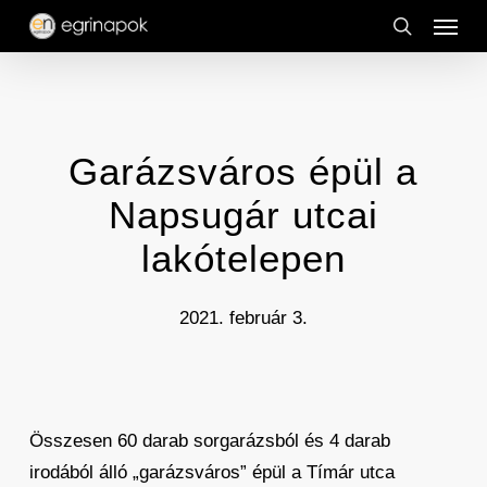
Menu
Skip
to
search
main
content
Garázsváros épül a
Napsugár utcai
lakótelepen
2021. február 3.
Összesen 60 darab sorgarázsból és 4 darab
irodából álló „garázsváros” épül a Tímár utca