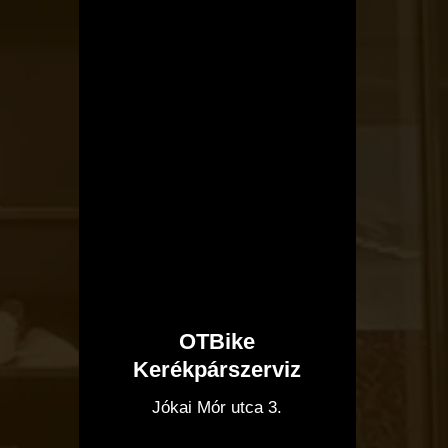
OTBike
Kerékpárszerviz
I
Jókai Mór utca 3.