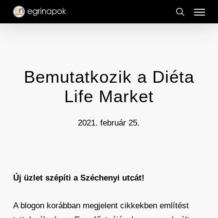
Menu
Skip
to
search
main
content
Bemutatkozik a Diéta
Life Market
2021. február 25.
Új üzlet szépíti a Széchenyi utcát!
A blogon korábban megjelent cikkekben említést