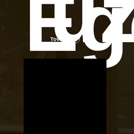
üz
Eg
Tovább
OTBike
Kerékpárszerviz