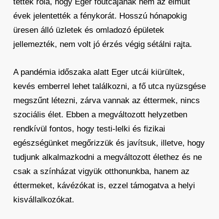
tettek róla, hogy Eger főutcájának nem az elmúlt
évek jelentették a fénykorát. Hosszú hónapokig
üresen álló üzletek és omladozó épületek
jellemezték, nem volt jó érzés végig sétálni rajta.
A pandémia időszaka alatt Eger utcái kiürültek,
kevés emberrel lehet találkozni, a fő utca nyüzsgése
megszűnt létezni, zárva vannak az éttermek, nincs
szociális élet. Ebben a megváltozott helyzetben
rendkívül fontos, hogy testi-lelki és fizikai
egészségünket megőrizzük és javítsuk, illetve, hogy
tudjunk alkalmazkodni a megváltozott élethez és ne
csak a színházat vigyük otthonunkba, hanem az
éttermeket, kávézókat is, ezzel támogatva a helyi
kisvállalkozókat.