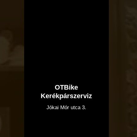
OTBike
Kerékpárszerviz
I
Jókai Mór utca 3.