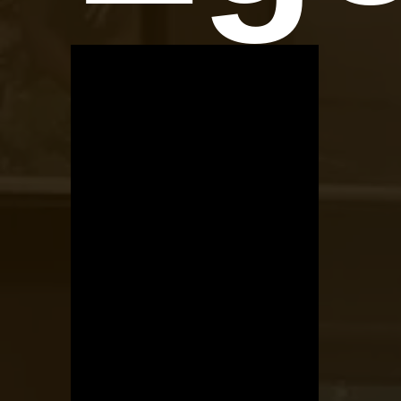
OTBike
Kerékpárszerviz