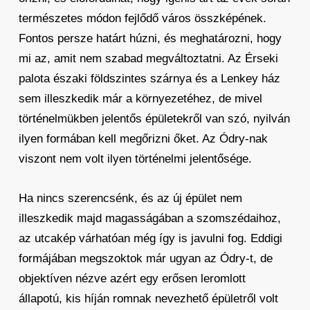
természetes módon fejlődő város összképének.
Fontos persze határt húzni, és meghatározni, hogy
mi az, amit nem szabad megváltoztatni. Az Érseki
palota északi földszintes szárnya és a Lenkey ház
sem illeszkedik már a környezetéhez, de mivel
történelmükben jelentős épületekről van szó, nyilván
ilyen formában kell megőrizni őket. Az Ódry-nak
viszont nem volt ilyen történelmi jelentősége.
Ha nincs szerencsénk, és az új épület nem
illeszkedik majd magasságában a szomszédaihoz,
az utcakép várhatóan még így is javulni fog. Eddigi
formájában megszoktok már ugyan az Ódry-t, de
objektíven nézve azért egy erősen leromlott
állapotú, kis híján romnak nevezhető épületről volt