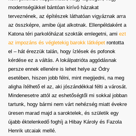
modernségükkel bántóan kirívó házakat
terveznének, az építészek láthatóan vigyáznak arra
az összképre, amibe újat alkotnak. Ellenpéldaként a
Katona téri parkolóházat szokták emlegetni, ami
ezt
az impozáns és végletekig barokk látképet
rontotta
el – hát érezzük talán, hogy ízlések és pofonok
kérdése ez a váltás. A lokálpatrióta aggódásnak
persze ennek ellenére is lehet helye az Ódry
esetében, hiszen jobb félni, mint megijedni, na meg
aligha ítélhető el az, aki jószándékkal félti a városát.
Mindenesetre attól az eshetőségtől mi sokkal jobban
tartunk, hogy bármi nem várt nehézség miatt évekre
üresen marad majd a saroktelek, és születik egy
újabb éktelenkedő foghíj a Hibay Károly és Fazola
Henrik utcaiak mellé.