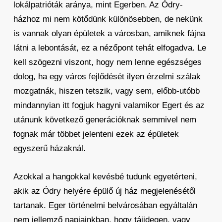
lokálpatrióták aránya, mint Egerben. Az Ódry-
házhoz mi nem kötődünk különösebben, de nekünk
is vannak olyan épületek a városban, amiknek fájna
látni a lebontását, ez a nézőpont tehát elfogadva. Le
kell szögezni viszont, hogy nem lenne egészséges
dolog, ha egy város fejlődését ilyen érzelmi szálak
mozgatnák, hiszen tetszik, vagy sem, előbb-utóbb
mindannyian itt fogjuk hagyni valamikor Egert és az
utánunk következő generációknak semmivel nem
fognak már többet jelenteni ezek az épületek
egyszerű házaknál.
Azokkal a hangokkal kevésbé tudunk egyetérteni,
akik az Ódry helyére épülő új ház megjelenésétől
tartanak. Eger történelmi belvárosában egyáltalán
nem jellemző napjainkban, hogy tájidegen, vagy