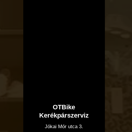
OTBike
Kerékpárszerviz
I
Jókai Mór utca 3.