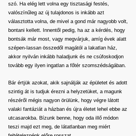
szó. Ha elég lett volna egy tisztasági festés,
valószínűleg az új tulajdonos is inkább azt
választotta volna, de mivel a gond már nagyobb volt,
bontani kellett. Innentől pedig, ha az a kérdés, hogy
bontsák már most, vagy megvárjuk, amíg évek alatt
szépen-lassan összedől magától a lakatlan ház,
akkor nyilván inkább haladjunk és ne csúfoskodjon
tovább egy ilyen ingatlan a főtér szomszédságában.
Bár értjük azokat, akik sajnálják az épületet és adott
szintig át is tudjuk érezni a helyzetüket, a magunk
részéről mégis nagyon örülünk, hogy végre látott
valaki fantáziát a házban és újra életet lehel ebbe az
utcasarokba. Bízunk benne, hogy oda illő módon
teszi majd ezt meg, de látatlanban meg miért
feltételeznénk előre rosszat.