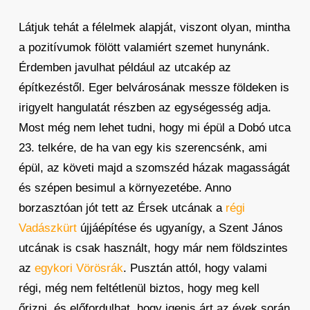
Látjuk tehát a félelmek alapját, viszont olyan, mintha
a pozitívumok fölött valamiért szemet hunynánk.
Érdemben javulhat például az utcakép az
építkezéstől. Eger belvárosának messze földeken is
irigyelt hangulatát részben az egységesség adja.
Most még nem lehet tudni, hogy mi épül a Dobó utca
23. telkére, de ha van egy kis szerencsénk, ami
épül, az követi majd a szomszéd házak magasságát
és szépen besimul a környezetébe. Anno
borzasztóan jót tett az Érsek utcának a
régi
Vadászkürt
újjáépítése és ugyanígy, a Szent János
utcának is csak használt, hogy már nem földszintes
az
egykori Vörösrák
. Pusztán attól, hogy valami
régi, még nem feltétlenül biztos, hogy meg kell
őrizni, és előfordulhat, hogy igenis árt az évek során