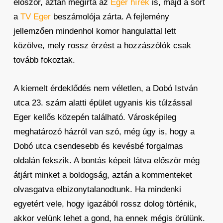
először, aztán megírta az
Eger hírek
is, majd a sort
a
TV Eger
beszámolója zárta. A fejlemény
jellemzően mindenhol komor hangulattal lett
közölve, mely rossz érzést a hozzászólók csak
tovább fokoztak.
A kiemelt érdeklődés nem véletlen, a Dobó István
utca 23. szám alatti épület ugyanis kis túlzással
Eger kellős közepén található. Városképileg
meghatározó házról van szó, még úgy is, hogy a
Dobó utca csendesebb és kevésbé forgalmas
oldalán fekszik. A bontás képeit látva először még
átjárt minket a boldogság, aztán a kommenteket
olvasgatva elbizonytalanodtunk. Ha mindenki
egyetért vele, hogy igazából rossz dolog történik,
akkor velünk lehet a gond, ha ennek mégis örülünk.