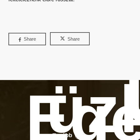
Share
Share
üz
Ege
Tovább