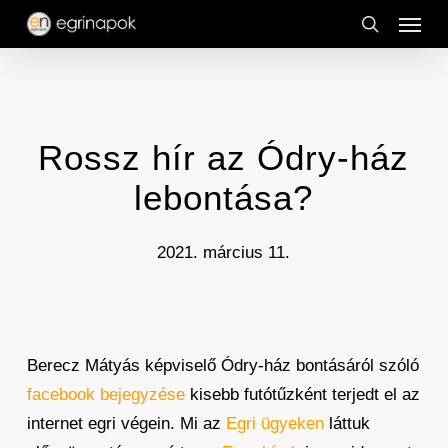
Menu
Skip
to
search
main
content
Rossz hír az Ódry-ház
lebontása?
2021. március 11.
Berecz Mátyás képviselő Ódry-ház bontásáról szóló
facebook bejegyzése
kisebb futótűzként terjedt el az
internet egri végein. Mi az
Egri ügyeken
láttuk