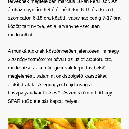
terveknek megfelelően március 18-án kerül sor. Az
áruház egyelőre hétfőtől-péntekig 6-19 óra között,
szombaton 6-18 óra között, vasárnap pedig 7-17 óra
között tart nyitva, ez a járványhelyzet után
módosulhat.
A munkálatoknak köszönhetően jelentősen, mintegy
220 négyzetméterrel bővült az üzlet alapterülete,
modernizálták a már igencsak kopottas belső
megjelenést, valamint önkiszolgáló kasszákat
alakítottak ki. A legnagyobb újdonság a
buszpályaudvar felé eső részen született, itt egy
SPAR toGo ételbár kapott helyet.