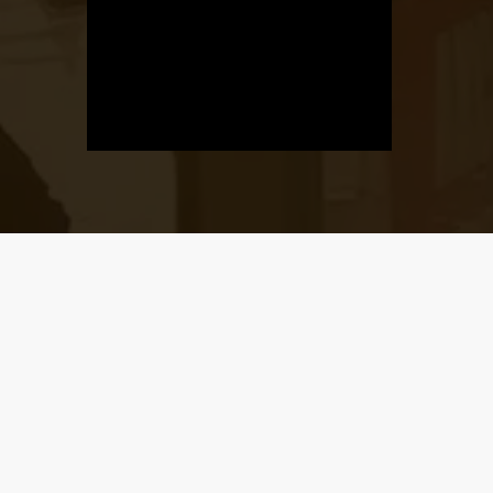
Üzletnyitás
értesítő
Ha megadod az email címedet,
levelet küldünk, amikor új elem kerül
fel az üzletfigyelő listára.
Email cím
*