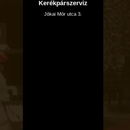
Kerékpárszerviz
I
Jókai Mór utca 3.