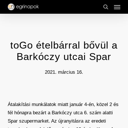
Menu
Skip
to
search
main
content
toGo ételbárral bővül a
Barkóczy utcai Spar
2021. március 16.
Átalakítási munkálatok miatt január 4-én, közel 2 és
fél hónapra bezárt a Barkóczy utca 6. szám alatti
Spar szupermarket. Az újranyitásra az eredeti