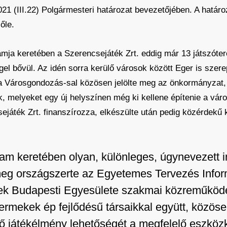
021 (III.22) Polgármesteri határozat bevezetőjében. A határo
őle.
amja keretében a Szerencsejáték Zrt. eddig már 13 játszóte
l bővül. Az idén sorra kerülő városok között Eger is szere
nt a Városgondozás-sal közösen jelölte meg az önkormányzat,
k, melyeket egy új helyszínen még ki kellene építenie a váro
sejáték Zrt. finanszírozza, elkészülte után pedig közérdekű 
ram keretében olyan, különleges, úgynevezett 
meg országszerte az Egyetemes Tervezés Infor
ek Budapesti Egyesülete szakmai közreműköd
rmekek ép fejlődésű társaikkal együtt, közöse
ő játékélmény lehetőségét a megfelelő eszközk