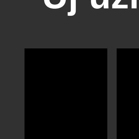
OTBike
Kerékpárszerviz