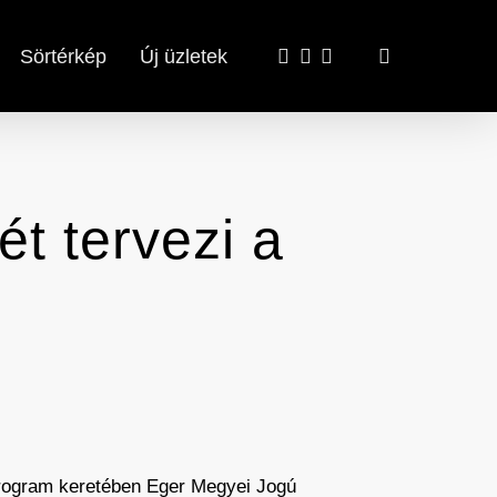
x-
facebook
email
search
Sörtérkép
Új üzletek
twitter
ét tervezi a
.
 program keretében Eger Megyei Jogú