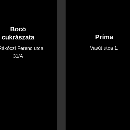
Bocó
Príma
cukrászata
Vasút utca 1.
 Rákóczi Ferenc utca
31/A