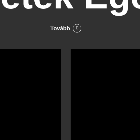
Tovább
Bocó
Príma
cukrászata