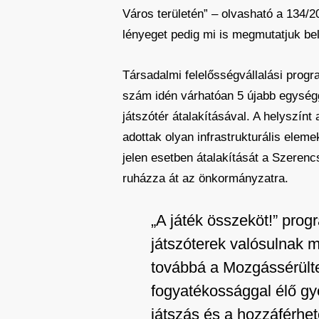
Város területén” – olvasható a 134/2
lényeget pedig mi is megmutatjuk bel
Társadalmi felelősségvállalási progr
szám idén várhatóan 5 újabb egységge
játszótér átalakításával. A helyszí
adottak olyan infrastrukturális eleme
jelen esetben átalakítását a Szerenc
ruházza át az önkormányzatra.
„A játék összeköt!” prog
játszóterek valósulnak 
továbbá a Mozgássérült
fogyatékossággal élő gye
játszás és a hozzáférhet