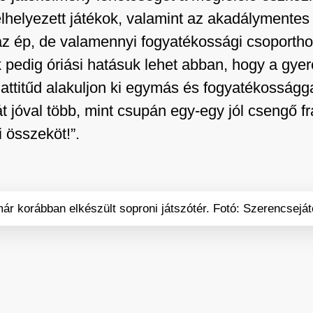
 elhelyezett játékok, valamint az akadálymente
az ép, de valamennyi fogyatékossági csoporth
 pedig óriási hatásuk lehet abban, hogy a gye
ttitűd alakuljon ki egymás és fogyatékossággal 
t jóval több, mint csupán egy-egy jól csengő fr
 összeköt!”.
r korábban elkészült soproni játszótér. Fotó: Szerencseját