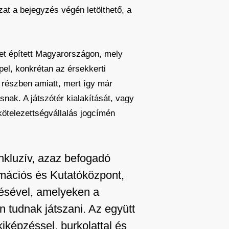
zat a bejegyzés végén letölthető, a
ret épített Magyarországon, mely
pel, konkrétan az érsekkerti
 részben amiatt, mert így már
snak. A játszótér kialakítását, vagy
kötelezettségvállalás jogcímén
inkluzív, azaz befogadó
mációs és Kutatóközpont,
ésével, amelyeken a
n tudnak játszani. Az együtt
iképzéssel, burkolattal és