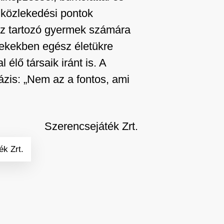
s közlekedési pontok
oz tartozó gyermek számára
rekekben egész életükre
élő társaik iránt is. A
ázis: „Nem az a fontos, ami
Szerencsejáték Zrt.
ék Zrt.