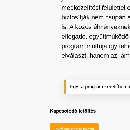
megközelítési felülettel
biztosítják nem csupán 
is. A közös élményeknek
elfogadó, együttműködő a
program mottója így tehá
elválaszt, hanem az, ami
Egy, a program keretében má
Kapcsolódó letöltés
Polgármesteri határozat