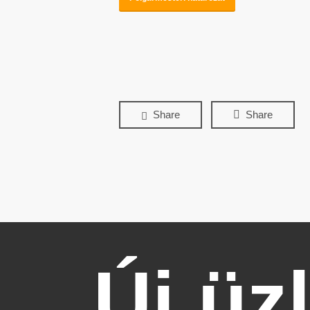
Share
Share
Új üz