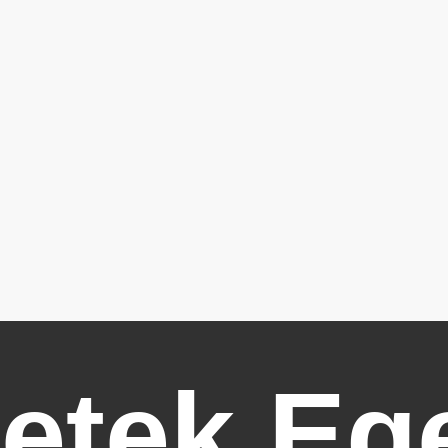
letek
Eg