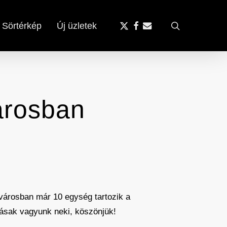
x-
facebook
email
search
Sörtérkép
Új üzletek
twitter
városban
ővárosban már 10 egység tartozik a
álásak vagyunk neki, köszönjük!