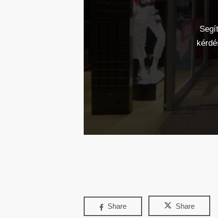
Segít
kérdé
Share
Share