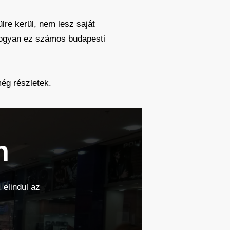
lre kerül, nem lesz saját
ahogyan ez számos budapesti
még részletek.
n
 elindul az