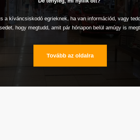
De tényleg, mi nyílik ott?
s a kíváncsiskodó egrieknek, ha van információd, vagy tedd
sedet, hogy megtudd, amit pár hónapon belül amúgy is megt
Tovább az oldalra