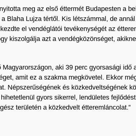
nyitotta meg az első éttermét Budapesten a be
 a Blaha Lujza tértől. Kis létszámmal, de anná
l kezdte el vendéglátói tevékenységét az étte
ogy kiszolgálja azt a vendégközönséget, akikne
ő Magyarországon, aki 39 perc gyorsasági idő ala
éget, amit ez a szakma megkövetel. Ekkor még
lózat. Népszerűségének és közkedveltségének 
l hihetetlenül gyors sikerrel, lendületes fejlőd
egész területén a közkedvelt étteremláncolat.”