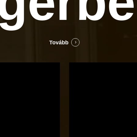
gerb
Tovább
Bocó
Príma
cukrászata