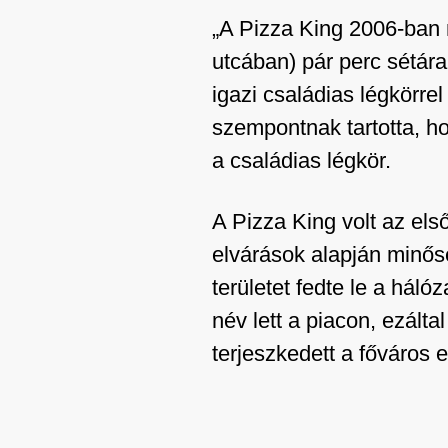
„A Pizza King 2006-ban 
utcában) pár perc sétára
igazi családias légkörre
szempontnak tartotta, h
a családias légkör.
A Pizza King volt az els
elvárások alapján minős
területet fedte le a há
név lett a piacon, ezálta
terjeszkedett a főváros 