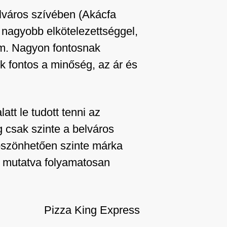
lváros szívében (Akácfa
l nagyobb elkötelezettséggel,
rem. Nagyon fontosnak
k fontos a minőség, az ár és
tt le tudott tenni az
 csak szinte a belváros
köszönhetően szinte márka
ést mutatva folyamatosan
Pizza King Express