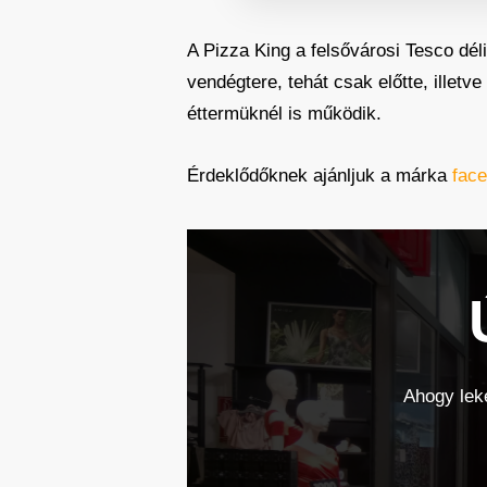
A Pizza King a felsővárosi Tesco dél
vendégtere, tehát csak előtte, illet
éttermüknél is működik.
Érdeklődőknek ajánljuk a márka
face
Ahogy leke