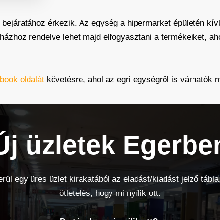
i bejáratához érkezik. Az egység a hipermarket épületén kívü
ve házhoz rendelve lehet majd elfogyasztani a termékeiket, 
book oldalát
követésre, ahol az egri egységről is várhatók 
Új üzletek Egerbe
rül egy üres üzlet kirakatából az eladást/kiadást jelző tábla,
ötletelés, hogy mi nyílik ott.