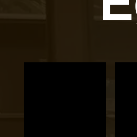
E
OTBike
Kerékpárszerviz