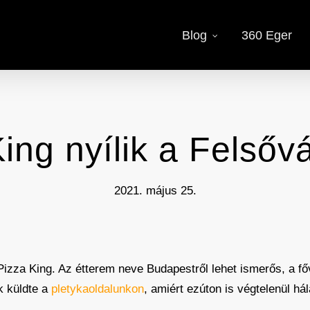
Blog
360 Eger
ing nyílik a Felső
2021. május 25.
izza King. Az étterem neve Budapestről lehet ismerős, a f
k küldte a
pletykaoldalunkon
, amiért ezúton is végtelenül h