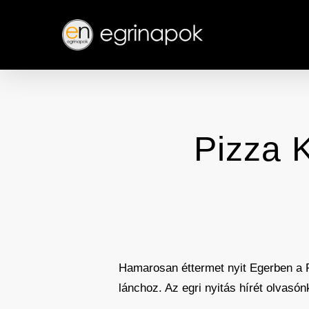
Skip
to
main
content
Pizza K
Hamarosan éttermet nyit Egerben a P
lánchoz. Az egri nyitás hírét olvasón