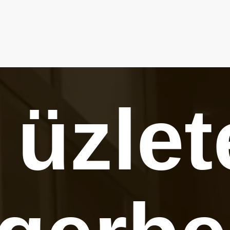
 üzlet