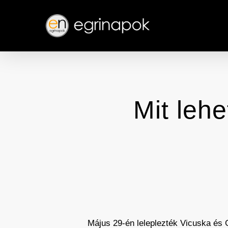
Skip
to
main
content
Mit leh
Május 29-én leleplezték Vicuska és G