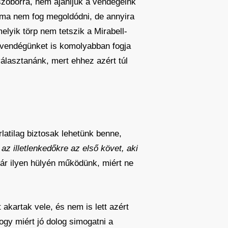
 szoborra, nem ajánljuk a vendégeink
éma nem fog megoldódni, de annyira
lyik törp nem tetszik a Mirabell-
 vendégünket is komolyabban fogja
álasztanánk, mert ehhez azért túl
atilag biztosak lehetünk benne,
az illetlenkedőkre az első követ, aki
r ilyen hülyén működünk, miért ne
kartak vele, és nem is lett azért
gy miért jó dolog simogatni a