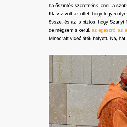
ha őszinték szeretnénk lenni, a szob
Klassz volt az ötlet, hogy legyen il
össze, és az is biztos, hogy Szanyi 
de mégsem sikerül,
az egészről az a
Minecraft videójáték helyett. Na, há