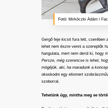
Fotó: Mirkóczki Ádám / Fa
Gergő feje kicsit fura lett, cserében
lehet nem észre venni a szereplők 
hangulata, mert nem derül ki, hogy m
Persze, még szerencse is lehet, hog
mögéjük, aki, ha maradunk a koncepc
okoskodni egy elismert szobrászművé
szoborral.
Tehetünk úgy, mintha meg se törté