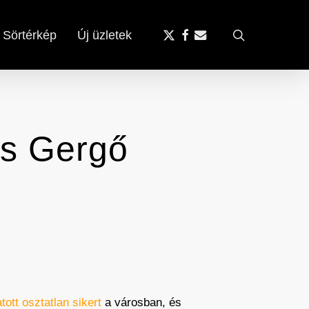
x-
facebook
email
search
Sörtérkép
Új üzletek
twitter
és Gergő
tott osztatlan sikert
a városban, és