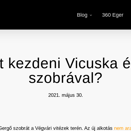
Blog
360 Eger
et kezdeni Vicuska 
szobrával?
2021. május 30.
ergő szobrát a Végvári vitézek terén. Az új alkotás
nem ara