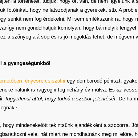
jteni a történetet, tudjuk, hogy ott van, de nem figyelünk a
k fotóinkat, hogy ne látszódjanak a gyerekek, stb. A probl
ogy senkit nem fog érdekelni. Mi sem emlékszünk rá, hogy me
gyanígy nem gondolhatjuk komolyan, hogy bármelyik lengyel
ez a szőnyeg alá söprés is jó megoldás lehet, de mégsem v
ni a gyengeségünkből
temetőben fényesre csiszolni
egy domborodó péniszt, gyakorl
eneke nálunk is ragyogni fog néhány év múlva.
És az vesse 
 függetlenül attól, hogy tudná a szobor jelentését.
De ha má
lognak?
hogy mindenekelőtt tekintsünk ajándékként a szoborra. Jót a
barátkozni vele, hát miért ne mondhatnánk meg mi előre, ho