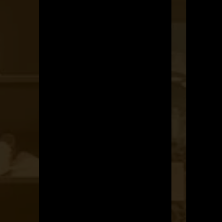
OTBike
Kerékpárszerviz