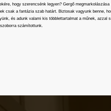
nekére, hogy szerencsénk legyen? Gergő megmarkolászása ke
nek csak a fantázia szab határt. Biztosak vagyunk benne, 
nk, és adunk valami kis többlettartalmat a műnek, azzal s
 szoborra számítottunk.