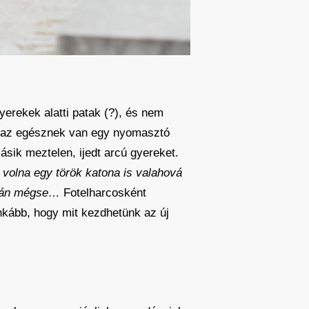
gyerekek alatti patak (?), és nem
t az egésznek van egy nyomasztó
ásik meztelen, ijedt arcú gyereket.
 volna egy török katona is valahová
talán mégse…
Fotelharcosként
nkább, hogy mit kezdhetünk az új