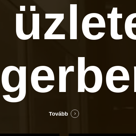
 üzlet
gerbe
Tovább