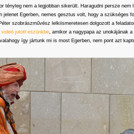
or tényleg nem a legjobban sikerült. Haragudni persze nem le
yen jelenet Egerben, nemes gesztus volt, hogy a szükséges f
Péter szobrászművész lelkiismeretesen dolgozott a feladaton
 videó jutott eszünkbe
, amikor a nagypapa az unokájának a
t valahogy így jártunk mi is most Egerben, nem pont azt kapt