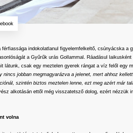
cebook
 a férfiassága indokolatlanul figyelemfelkeltő, csúnyácska a 
hasonlóságát a Gyűrűk urás Gollammal. Ráadásul laikuskén
it látunk, csak egy meztelen gyerek rángat a víz felől egy m
y nincs jobban megmagyarázva a jelenet, mert ahhoz kellett
iónál, szintén biztos meztelen lenne, ezt meg azért már 
sz alkotásán ettől még visszatetsző dolog, ezért nézzük i
nt volna