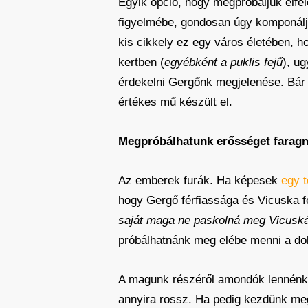
Egyik opció, hogy megpróbáljuk elfele
figyelmébe, gondosan úgy komponálju
kis cikkely ez egy város életében, h
kertben (
egyébként a puklis fejű
), u
érdekelni Gergőnk megjelenése. Bár 
értékes mű készült el.
Megpróbálhatunk erősséget farag
Az emberek furák. Ha képesek
egy 
hogy Gergő férfiassága és Vicuska f
saját maga ne paskolná meg Vicuskát,
próbálhatnánk meg elébe menni a do
A magunk részéről amondók lennénk, 
annyira rossz. Ha pedig kezdünk meg