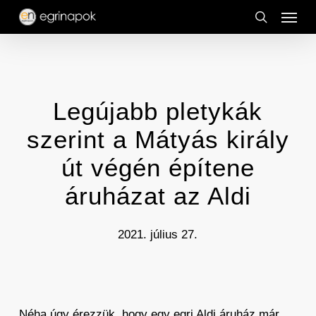
Menu
Skip
to
search
main
content
Legújabb pletykák
szerint a Mátyás király
út végén építene
áruházat az Aldi
2021. július 27.
Néha úgy érezzük, hogy egy egri Aldi áruház már