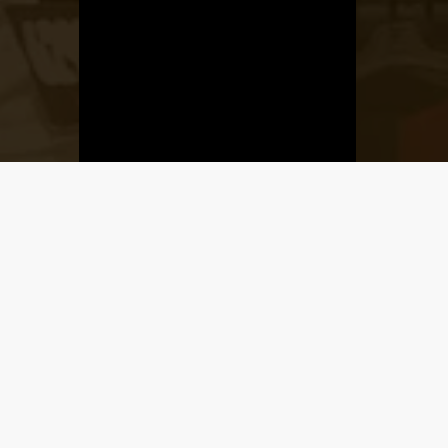
Üzletnyitás