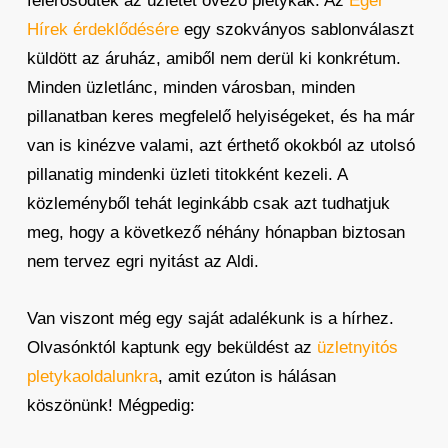
felerősödtek az üzletet övező pletykák. Az
Eger
Hírek érdeklődésére
egy szokványos sablonválaszt
küldött az áruház, amiből nem derül ki konkrétum.
Minden üzletlánc, minden városban, minden
pillanatban keres megfelelő helyiségeket, és ha már
van is kinézve valami, azt érthető okokból az utolsó
pillanatig mindenki üzleti titokként kezeli. A
közleményből tehát leginkább csak azt tudhatjuk
meg, hogy a következő néhány hónapban biztosan
nem tervez egri nyitást az Aldi.
Van viszont még egy saját adalékunk is a hírhez.
Olvasónktól kaptunk egy beküldést az
üzletnyitós
pletykaoldalunkra
, amit ezúton is hálásan
köszönünk! Mégpedig: