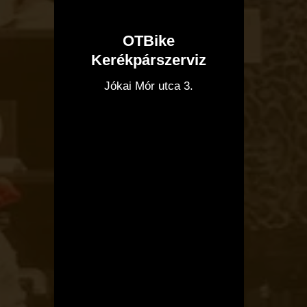
OTBike
Kerékpárszerviz
I
Jókai Mór utca 3.