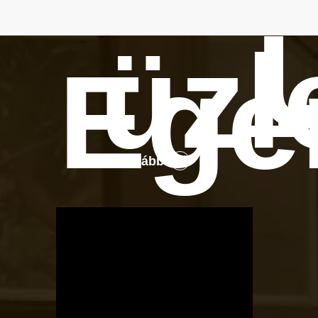
üzl
Ege
Tovább
OTBike
Kerékpárszerviz