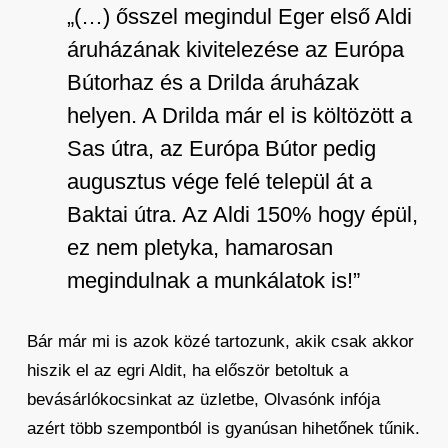
„(…) ősszel megindul Eger első Aldi
áruházának kivitelezése az Európa
Bútorhaz és a Drilda áruházak
helyen. A Drilda már el is költözött a
Sas útra, az Európa Bútor pedig
augusztus vége felé települ át a
Baktai útra. Az Aldi 150% hogy épül,
ez nem pletyka, hamarosan
megindulnak a munkálatok is!”
Bár már mi is azok közé tartozunk, akik csak akkor
hiszik el az egri Aldit, ha először betoltuk a
bevásárlókocsinkat az üzletbe, Olvasónk infója
azért több szempontból is gyanúsan hihetőnek tűnik.