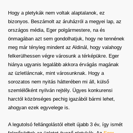
Hogy a pletykák nem voltak alaptalanok, ez
bizonyos. Beszámolt az áruházról a megyei lap, az
országos média, Eger polgármestere, na és
önmagában azt sem gondolhatjuk, hogy ne tennének
meg már tényleg mindent az Aldinál, hogy valahogy
felkerülhessen végre városunk a térképükre. Eger
hiánya ugyanis legalább akkora érvágás magának
az üzletláncnak, mint városunknak. Hogy a
sorozatos nem nyitás hátterében mi áll, külső
szemlélőként nyilván rejtély. Ügyes konkurensi
harctól közönséges pechig igazából bármi lehet,
ahogyan ezek egyvelege is.
A legutolsó fellángolástól eltelt újabb 3 év, így ismét