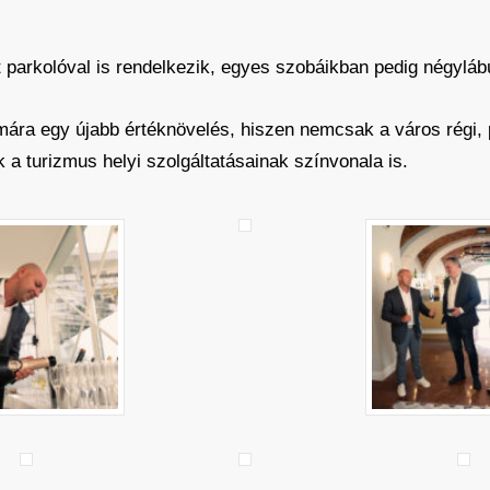
 parkolóval is rendelkezik, egyes szobáikban pedig négylábú
ára egy újabb értéknövelés, hiszen nemcsak a város régi, 
 a turizmus helyi szolgáltatásainak színvonala is.