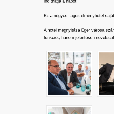
indíthatja a napot!
Ez a négycsillagos élményhotel saját
A hotel megnyitása Eger városa szám
funkciót, hanem jelentősen növekszik