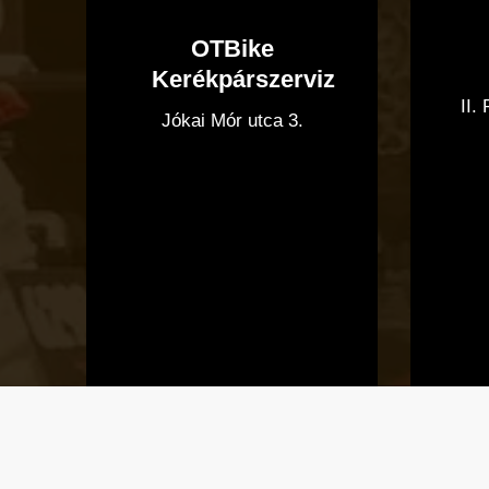
OTBike
Kerékpárszerviz
II.
Jókai Mór utca 3.