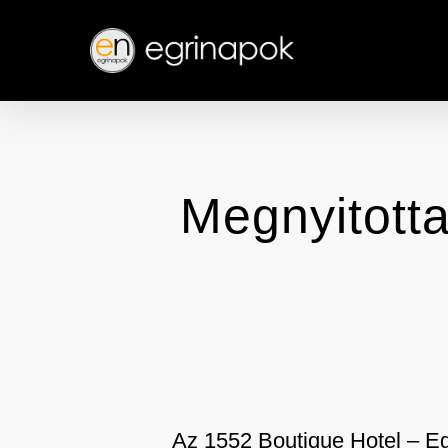
Skip
to
main
content
Megnyitotta
Az 1552 Boutique Hotel – E