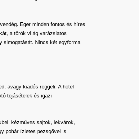
vendég. Eger minden fontos és híres
át, a török világ varázslatos
gy simogatását. Nincs két egyforma
, avagy kiadós reggeli. A hotel
tó tojásételek és igazi
kbeli kézműves sajtok, lekvárok,
gy pohár ízletes pezsgővel is