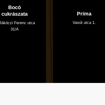
Bocó
Príma
cukrászata
Vasút utca 1.
 Rákóczi Ferenc utca
31/A