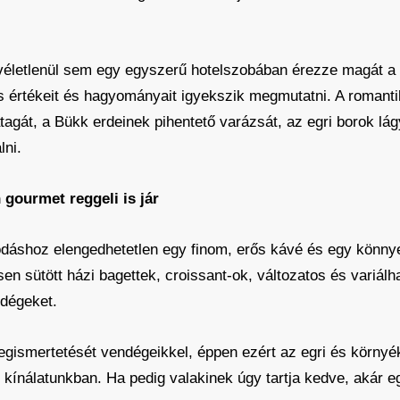
véletlenül sem egy egyszerű hotelszobában érezze magát a 
os értékeit és hagyományait igyekszik megmutatni. A romantik
tagát, a Bükk erdeinek pihentető varázsát, az egri borok lá
lni.
 gourmet reggeli is jár
ódáshoz elengedhetetlen egy finom, erős kávé és egy könnyed
sen sütött házi bagettek, croissant-ok, változatos és variálha
ndégeket.
egismertetését vendégeikkel, éppen ezért az egri és környé
kínálatunkban. Ha pedig valakinek úgy tartja kedve, akár e