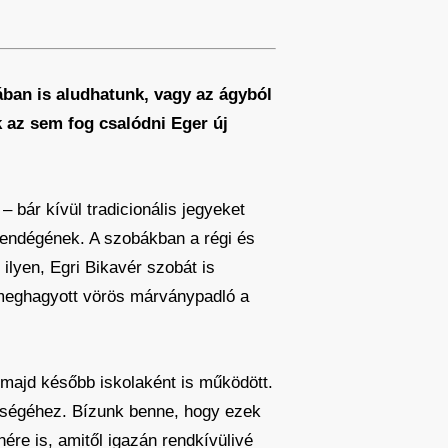
ában is aludhatunk, vagy az ágyból
k az sem fog csalódni Eger új
 bár kívül tradicionális jegyeket
 vendégének. A szobákban a régi és
ilyen, Egri Bikavér szobát is
 meghagyott vörös márványpadló a
 majd később iskolaként is működött.
rtségéhez. Bízunk benne, hogy ezek
ére is, amitől igazán rendkívülivé