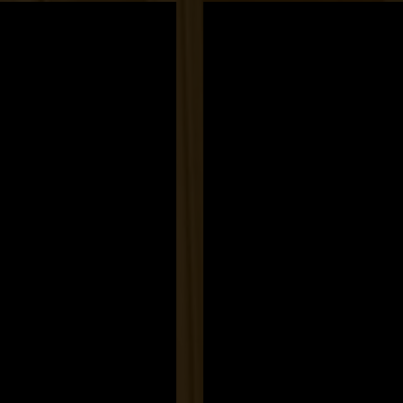
Bocó
Príma
cukrászata