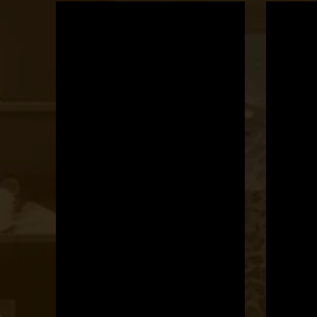
OTBike
Kerékpárszerviz