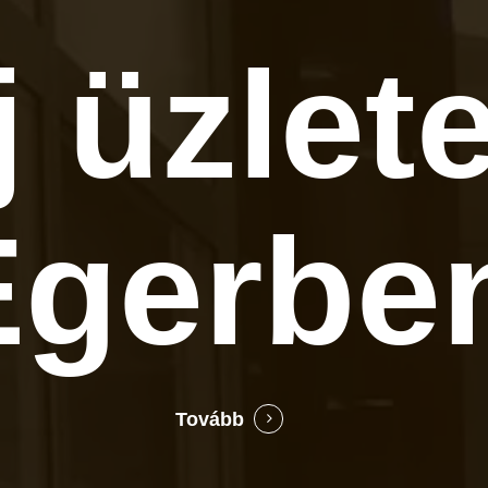
j üzlet
Egerbe
Tovább