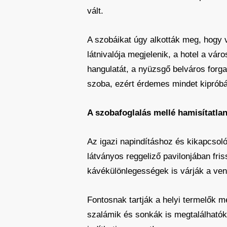
vált.
A szobáikat úgy alkották meg, hogy 
látnivalója megjelenik, a hotel a vár
hangulatát, a nyüzsgő belváros forga
szoba, ezért érdemes mindet kipróbá
A szobafoglalás mellé hamisítatlan
Az igazi napindításhoz és kikapcsol
látványos reggeliző pavilonjában fris
kávékülönlegességek is várják a ve
Fontosnak tartják a helyi termelők m
szalámik és sonkák is megtalálhatók 