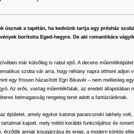
k úsznak a tapétán, ha kedvünk tartja egy présház szob
etvények borította Eged-hegyre. De aki romantikára vágyi
zívében már külsőleg is rabul ejtő. A decens műemléképület –
 tematikus szoba vár arra, hogy néhány napra otthont adjon
int egy frissen házasított Egri Bikavér – nem mellesleg egy 
ágyó. Az erős, vastag műemlékfalak, az eredeti állapotában
méteres belmagasság rengeteg teret adott a fantáziánknak.
az épületet, amely egykor katonai parancsnoki lakhely volt,
t tartalmat kapott, mely méltó korábbi funkciójához és isme
e, érződik annak kisugárzása és ereje, a modern köntös ellen