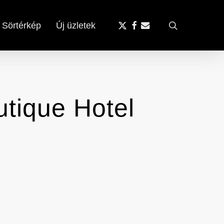
x-
facebook
email
search
Sörtérkép
Új üzletek
twitter
utique Hotel