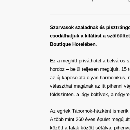
Szarvasok szaladnak és pisztrángo
csodálhatjuk a kilátást a szőlőült
Boutique Hotelében.
Ez a meghitt priváthotel a belváros s
hordoz – belül teljesen megújult, 15
az új kapcsolata olyan harmonikus, m
választhat magának az itt pihenni v
földszinten, a lágy boltívek, a négy
Az egriek Tábornok-házként ismerik 
A több mint 260 éves épület megújul
között a falak között sétálva, pihenv