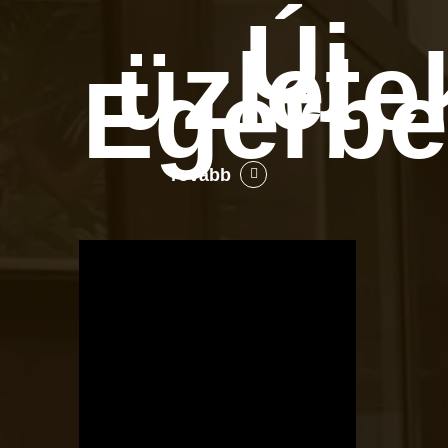
Új
üzlete
Egerb
Tovább
OTBike
Kerékpárszerviz