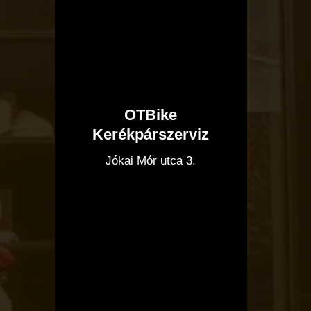
OTBike
Kerékpárszerviz
I
Jókai Mór utca 3.