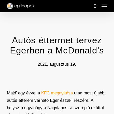
Menu
Skip
to
search
main
content
Autós éttermet tervez
Egerben a McDonald’s
2021. augusztus 19.
Majd’ egy évvel a
KFC megnyitása
után most újabb
autós étterem várható Eger északi részére. A
helyszín ugyanúgy a Nagylapos, a szereplő ezúttal