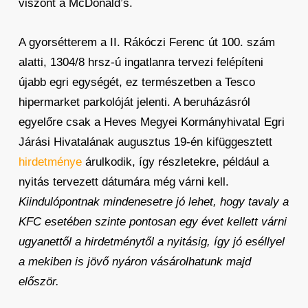
viszont a McDonald’s.
A gyorsétterem a II. Rákóczi Ferenc út 100. szám
alatti, 1304/8 hrsz-ú ingatlanra tervezi felépíteni
újabb egri egységét, ez természetben a Tesco
hipermarket parkolóját jelenti. A beruházásról
egyelőre csak a Heves Megyei Kormányhivatal Egri
Járási Hivatalának augusztus 19-én kifüggesztett
hirdetménye
árulkodik, így részletekre, például a
nyitás tervezett dátumára még várni kell.
Kiindulópontnak mindenesetre jó lehet, hogy tavaly a
KFC esetében szinte pontosan egy évet kellett várni
ugyanettől a hirdetménytől a nyitásig, így jó eséllyel
a mekiben is jövő nyáron vásárolhatunk majd
először.