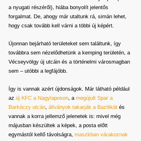
a nyugati részéről), hiába bonyolít jelentős
forgalmat. De, ahogy már utaltunk rá, simán lehet,
hogy csak tovább kell várni a többi új képért.
Újonnan bejárható területeket sem találtunk, így
továbbra sem nézelődhetünk a kemping területén, a
Vécseyvölgy új utcáin és a történelmi városmagban
sem – utóbbi a legfájóbb.
Így is vannak azért újdonságok. Már látható például
az
új KFC a Nagylaposon
, a
megújult Spar a
Barkóczy utcán
,
állványok takarják a Bazilikát
és
vannak a korra jellemző jelenetek is: mivel még
májusban készültek a képek, a posta előtt
egymástól kellő távolságra,
maszkban várakoznak