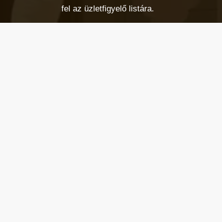
fel az üzletfigyelő listára.
Email cím
*