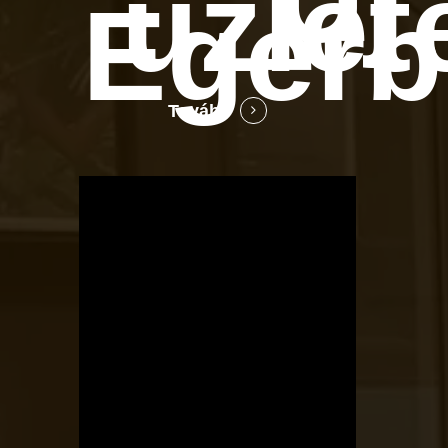
üzlet
Egerb
Tovább
OTBike
Kerékpárszerviz