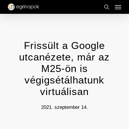
Menu
Skip
to
search
main
content
Frissült a Google
utcanézete, már az
M25-ön is
végigsétálhatunk
virtuálisan
2021. szeptember 14.