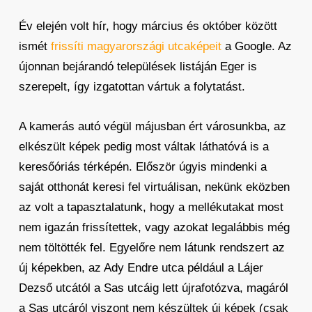
Év elején volt hír, hogy március és október között
ismét
frissíti magyarországi utcaképeit
a Google. Az
újonnan bejárandó települések listáján Eger is
szerepelt, így izgatottan vártuk a folytatást.
A kamerás autó végül májusban ért városunkba, az
elkészült képek pedig most váltak láthatóvá is a
keresőóriás térképén. Először úgyis mindenki a
saját otthonát keresi fel virtuálisan, nekünk eközben
az volt a tapasztalatunk, hogy a mellékutakat most
nem igazán frissítettek, vagy azokat legalábbis még
nem töltötték fel. Egyelőre nem látunk rendszert az
új képekben, az Ady Endre utca például a Lájer
Dezső utcától a Sas utcáig lett újrafotózva, magáról
a Sas utcáról viszont nem készültek új képek (csak