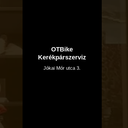
OTBike
Kerékpárszerviz
I
Jókai Mór utca 3.