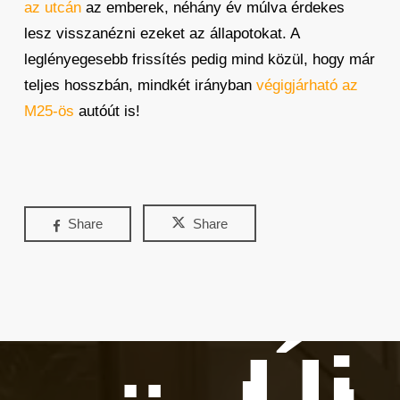
az utcán
az emberek, néhány év múlva érdekes
lesz visszanézni ezeket az állapotokat. A
leglényegesebb frissítés pedig mind közül, hogy már
teljes hosszbán, mindkét irányban
végigjárható az
M25-ös
autóút is!
Share
Share
Új