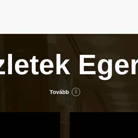
zletek
Ege
Tovább
Bocó
Príma
cukrászata