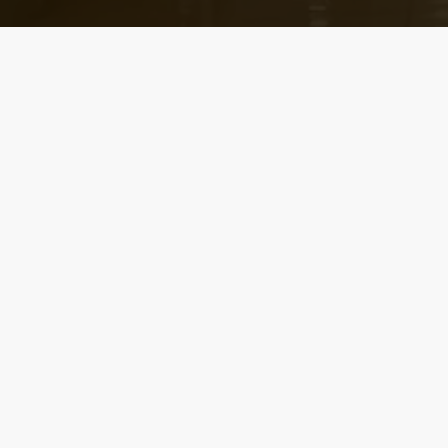
Városképi és gazdasági témák
Eger első blogján, 2006 óta
x-
facebook
youtube
email
twitter
© Egrinapok.hu 2006