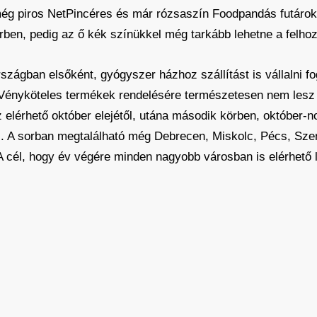
még piros NetPincéres és már rózsaszín Foodpandás futárok
ben, pedig az ő kék színükkel még tarkább lehetne a felhoz
szágban elsőként, gyógyszer házhoz szállítást is vállalni 
 Vényköteles termékek rendelésére természetesen nem lesz
z elérhető október elejétől, utána második körben, október
l. A sorban megtalálható még Debrecen, Miskolc, Pécs, Sz
 cél, hogy év végére minden nagyobb városban is elérhető l