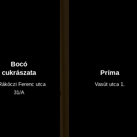
Bocó
Príma
cukrászata
Vasút utca 1.
 Rákóczi Ferenc utca
31/A