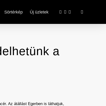
x-
facebook
email
search
Sörtérkép
Új üzletek
twitter
delhetünk a
r. Az átállást Egerben is láthatjuk,