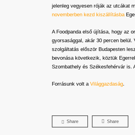
jelenleg vegyesen róják az utcákat 
novemberben kezd kiszállításba
Eger
A Foodpanda első újítása, hogy az or
gyorsasággal, akár 30 percen belül.
szolgáltatás először Budapesten les
bevonása következik, köztük Egerre
Szombathely és Székesfehérvár is. A
Forrásunk volt a
Világgazdaság
.
Share
Share