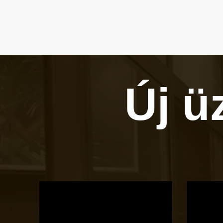
Új ü
OTBike
Kerékpárszerviz