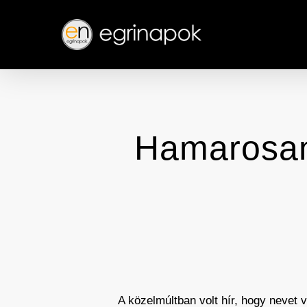
Skip
to
main
content
Hamarosan 
A közelmúltban volt hír, hogy nevet 