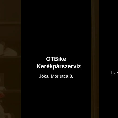
OTBike
Kerékpárszerviz
II.
Jókai Mór utca 3.