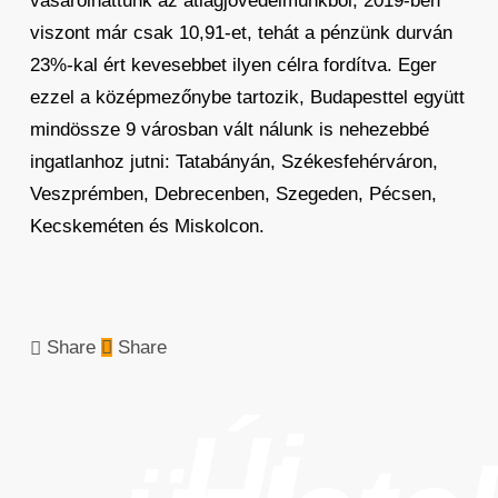
vásárolhattunk az átlagjövedelmünkből, 2019-ben
viszont már csak 10,91-et, tehát a pénzünk durván
23%-kal ért kevesebbet ilyen célra fordítva. Eger
ezzel a középmezőnybe tartozik, Budapesttel együtt
mindössze 9 városban vált nálunk is nehezebbé
ingatlanhoz jutni: Tatabányán, Székesfehérváron,
Veszprémben, Debrecenben, Szegeden, Pécsen,
Kecskeméten és Miskolcon.
Share
Share
Új