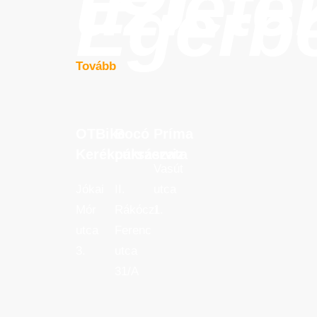
üzlete
Egerb
Tovább
OTBike
Bocó
Príma
OTBike
Bocó
Príma
Kerékpárszerviz
cukrászata
Kerékpárszerviz
cukrászata
Vasút
Jókai
II.
utca
Mór
Rákóczi
1.
utca
Ferenc
3.
utca
31/A