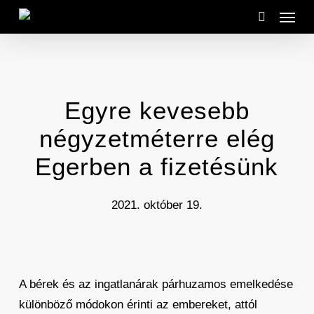
Menu
Skip
to
search
main
content
Egyre kevesebb
négyzetméterre elég
Egerben a fizetésünk
2021. október 19.
A bérek és az ingatlanárak párhuzamos emelkedése
különböző módokon érinti az embereket, attól