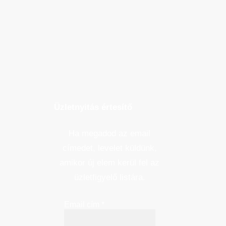
Üzletnyitás értesítő
Ha megadod az email
címedet, levelet küldünk,
amikor új elem kerül fel az
üzletfigyelő listára.
Email cím
*