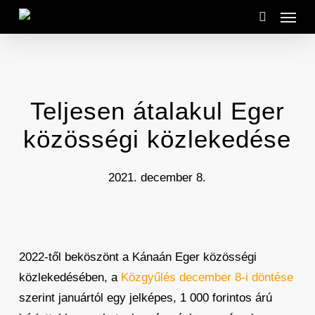
Menu
Skip
to
search
main
content
Teljesen átalakul Eger
közösségi közlekedése
2021. december 8.
2022-től beköszönt a Kánaán Eger közösségi
közlekedésében, a
Közgyűlés december 8-i döntése
szerint januártól egy jelképes, 1 000 forintos árú