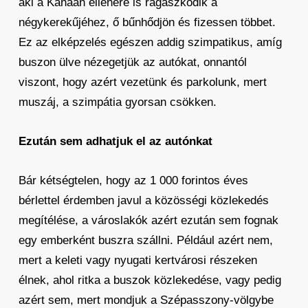
aki a Kánaán ellenére is ragaszkodik a
négykerekűjéhez, ő bűnhődjön és fizessen többet.
Ez az elképzelés egészen addig szimpatikus, amíg
buszon ülve nézegetjük az autókat, onnantól
viszont, hogy azért vezetünk és parkolunk, mert
muszáj, a szimpátia gyorsan csökken.
Ezután sem adhatjuk el az autónkat
Bár kétségtelen, hogy az 1 000 forintos éves
bérlettel érdemben javul a közösségi közlekedés
megítélése, a városlakók azért ezután sem fognak
egy emberként buszra szállni. Például azért nem,
mert a keleti vagy nyugati kertvárosi részeken
élnek, ahol ritka a buszok közlekedése, vagy pedig
azért sem, mert mondjuk a Szépasszony-völgybe