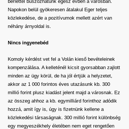
bérlettel buszozhatunk egész évben a városban.
Napokon belül gyökeresen átalakul Eger teljes
közlekedése, de a pozitívumok mellett azért van
néhány árnyoldal is.
Nincs ingyenebéd
Komoly kérdést vet fel a Volán kieső bevételeinek
kompenzálása. A kelleténél kicsit gyorsabban zajlott
minden az ügy körül, de ha jól értjük a helyzetet,
akkor az 1 000 forintos éves utazásunk kb. 300
millió forint plusz kiadást jelent majd a városnak. Ez
az összeg ahhoz a kb. egymilliárd forinthoz adódik
hozzá, amit így is, úgy is fizetnünk kellene a
közlekedési társaságnak. 300 millió forint különbség
egy megyeszékhely életében nem eget rengetően