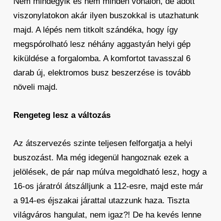
Nem mindegyik és nem minden vonalon, de adott
viszonylatokon akár ilyen buszokkal is utazhatunk
majd. A lépés nem titkolt szándéka, hogy így
megspórolható lesz néhány aggastyán helyi gép
kiküldése a forgalomba. A komfortot tavasszal 6
darab új, elektromos busz beszerzése is tovább
növeli majd.
Rengeteg lesz a változás
Az átszervezés szinte teljesen felforgatja a helyi
buszozást. Ma még idegenül hangoznak ezek a
jelölések, de pár nap múlva megoldható lesz, hogy a
16-os járatról átszálljunk a 112-esre, majd este már
a 914-es éjszakai járattal utazzunk haza. Tiszta
világváros hangulat, nem igaz?! De ha kevés lenne