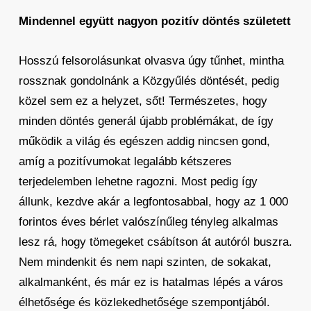
Mindennel együtt nagyon pozitív döntés született
Hosszú felsorolásunkat olvasva úgy tűnhet, mintha
rossznak gondolnánk a Közgyűlés döntését, pedig
közel sem ez a helyzet, sőt! Természetes, hogy
minden döntés generál újabb problémákat, de így
működik a világ és egészen addig nincsen gond,
amíg a pozitívumokat legalább kétszeres
terjedelemben lehetne ragozni. Most pedig így
állunk, kezdve akár a legfontosabbal, hogy az 1 000
forintos éves bérlet valószínűleg tényleg alkalmas
lesz rá, hogy tömegeket csábítson át autóról buszra.
Nem mindenkit és nem napi szinten, de sokakat,
alkalmanként, és már ez is hatalmas lépés a város
élhetősége és közlekedhetősége szempontjából.