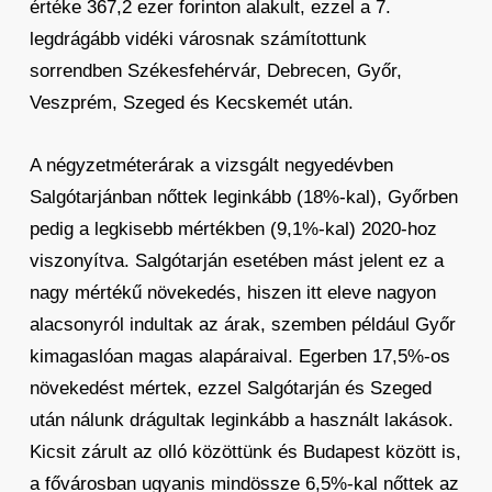
értéke 367,2 ezer forinton alakult, ezzel a 7.
legdrágább vidéki városnak számítottunk
sorrendben Székesfehérvár, Debrecen, Győr,
Veszprém, Szeged és Kecskemét után.
A négyzetméterárak a vizsgált negyedévben
Salgótarjánban nőttek leginkább (18%-kal), Győrben
pedig a legkisebb mértékben (9,1%-kal) 2020-hoz
viszonyítva. Salgótarján esetében mást jelent ez a
nagy mértékű növekedés, hiszen itt eleve nagyon
alacsonyról indultak az árak, szemben például Győr
kimagaslóan magas alapáraival. Egerben 17,5%-os
növekedést mértek, ezzel Salgótarján és Szeged
után nálunk drágultak leginkább a használt lakások.
Kicsit zárult az olló közöttünk és Budapest között is,
a fővárosban ugyanis mindössze 6,5%-kal nőttek az