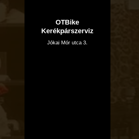
OTBike
Kerékpárszerviz
I
Jókai Mór utca 3.