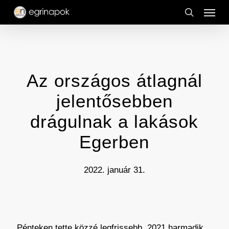
Menu
Skip
to
search
main
content
Az országos átlagnál
jelentősebben
drágulnak a lakások
Egerben
2022. január 31.
„Pénteken tette közzé legfrissebb, 2021 harmadik