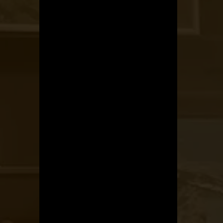
Kerékpárszerviz