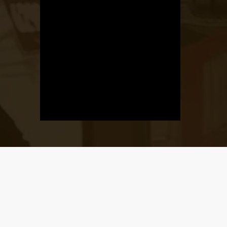
Üzletnyitás
értesítő
Ha megadod az email címedet,
levelet küldünk, amikor új elem kerül