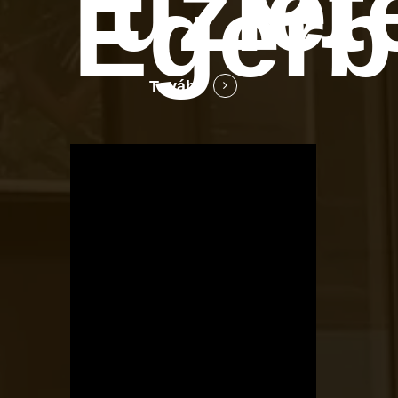
üzlet
Egerb
Tovább
OTBike
Kerékpárszerviz