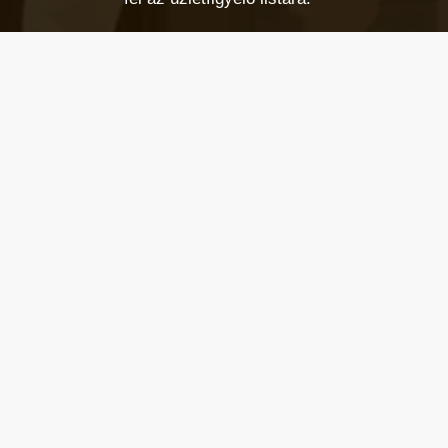
Email cím
*