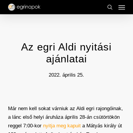
Menu
Skip
to
search
main
content
Az egri Aldi nyitási
ajánlatai
2022. április 25.
Már nem kell sokat várniuk az Aldi egri rajongóinak,
a lánc első helyi áruháza április 28-án csütörtökön
reggel 7:00-kor
nyitja meg kapuit
a Mátyás király út