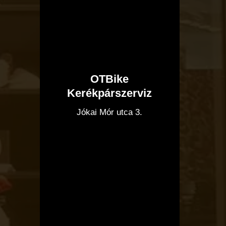
OTBike
Kerékpárszerviz
I
Jókai Mór utca 3.