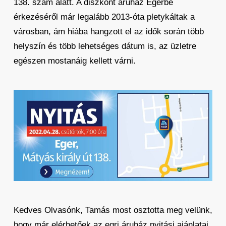
138. szám alatt. A diszkont áruház Egerbe
érkezéséről már legalább 2013-óta pletykáltak a
városban, ám hiába hangzott el az idők során több
helyszín és több lehetséges dátum is, az üzletre
egészen mostanáig kellett várni.
Kedves Olvasónk, Tamás most osztotta meg velünk,
hogy már elérhetőek az egri áruház nyitási ajánlatai