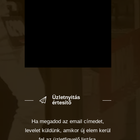
Üzletnyitás
értesítő
Ha megadod az email címedet,
levelet küldünk, amikor új elem kerül
fel az üzletfigyelő listára.