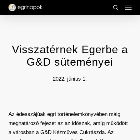
Menu
Skip
to
search
main
content
Visszatérnek Egerbe a
G&D süteményei
2022. június 1.
Az édesszájúak egri történelemkönyvében máig
meghatározó fejezet az az időszak, amíg működött
a városban a G&D Kézműves Cukrászda. Az