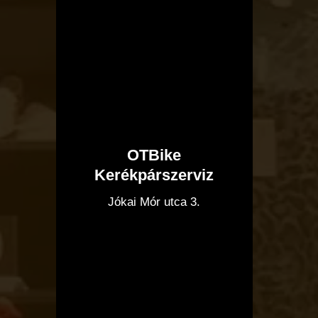
OTBike
Kerékpárszerviz
I
Jókai Mór utca 3.