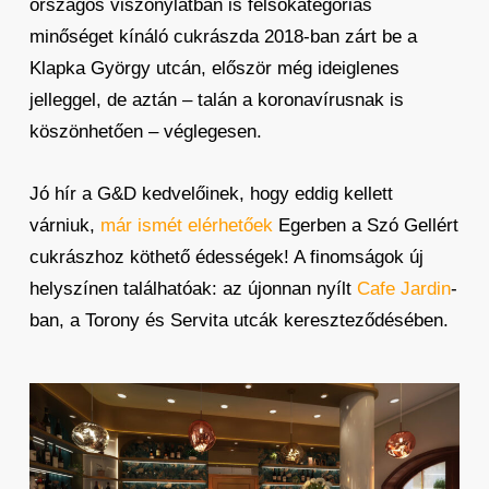
országos viszonylatban is felsőkategóriás
minőséget kínáló cukrászda 2018-ban zárt be a
Klapka György utcán, először még ideiglenes
jelleggel, de aztán – talán a koronavírusnak is
köszönhetően – véglegesen.
Jó hír a G&D kedvelőinek, hogy eddig kellett
várniuk,
már ismét elérhetőek
Egerben a Szó Gellért
cukrászhoz köthető édességek! A finomságok új
helyszínen találhatóak: az újonnan nyílt
Cafe Jardin
-
ban, a Torony és Servita utcák kereszteződésében.