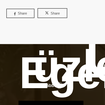
Share
Share
üzl
Ege
Tovább
OTBike