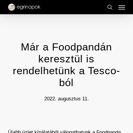
Menu
Skip
to
search
main
content
Már a Foodpandán
keresztül is
rendelhetünk a Tesco-
ból
2022. augusztus 11.
Újabb üzlet kínálatából válogathatunk a Foodpanda