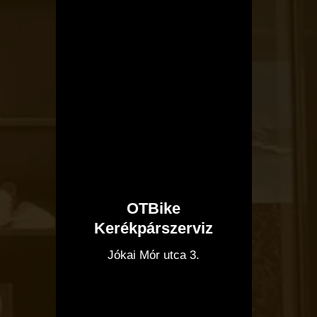
OTBike
Kerékpárszerviz
I
Jókai Mór utca 3.