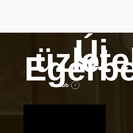
Új
üzlete
Egerb
Tovább
OTBike
Kerékpárszerviz