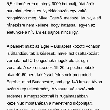
5,5 kilométeren mintegy 9000 betonalj, útátjárók
burkolati elemei és Nyékládházán egy váltó
rongálódott meg. Mivel Egertől messze járunk, első
ránézésre nem kellene, hogy hatással legyen az
életünkre a hír, ám ez sajnos nincs így.
A baleset miatt az Eger – Budapest közötti vonalon
is állandósultak a késések, mivel hol csatlakozást
várnak, hol IC-t engednek maguk elé az egri
vonatok. A szerencsések 15-20, a pechesebbek
akár 40-60 perc késéssel érkeznek meg mind
Egerbe, mind Budapestre, ami egy 140 km-es távon
azért szép teljesítmény. A vasutat választóknak
érdemes a megszokottnál is rugalmasabban
kezelniük mostanában a menetrend időpontjait,