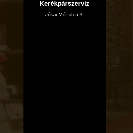
Kerékpárszerviz
I
Jókai Mór utca 3.