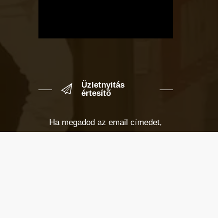
Üzletnyitás
értesítő
Ha megadod az email címedet,
levelet küldünk, amikor új elem kerül
fel az üzletfigyelő listára.
Email cím
*