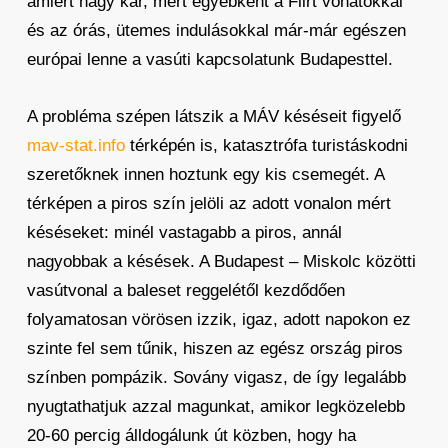
amiért nagy kár, mert egyébként a Flirt vonatokkal
és az órás, ütemes indulásokkal már-már egészen
európai lenne a vasúti kapcsolatunk Budapesttel.
A probléma szépen látszik a MÁV késéseit figyelő
mav-stat.info
térképén is, katasztrófa turistáskodni
szeretőknek innen hoztunk egy kis csemegét. A
térképen a piros szín jelöli az adott vonalon mért
késéseket: minél vastagabb a piros, annál
nagyobbak a késések. A Budapest – Miskolc közötti
vasútvonal a baleset reggelétől kezdődően
folyamatosan vörösen izzik, igaz, adott napokon ez
szinte fel sem tűnik, hiszen az egész ország piros
színben pompázik. Sovány vigasz, de így legalább
nyugtathatjuk azzal magunkat, amikor legközelebb
20-60 percig álldogálunk út közben, hogy ha