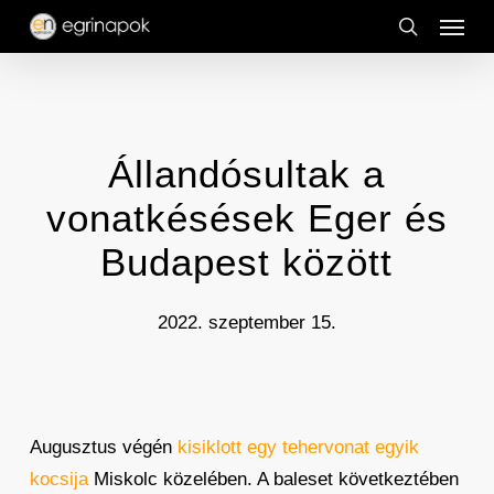
Menu
Skip
to
search
main
content
Állandósultak a
vonatkésések Eger és
Budapest között
2022. szeptember 15.
Augusztus végén
kisiklott egy tehervonat egyik
kocsija
Miskolc közelében. A baleset következtében