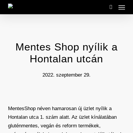
Menu
Skip
to
search
main
content
Mentes Shop nyílik a
Hontalan utcán
2022. szeptember 29.
MentesShop néven hamarosan új üzlet nyílik a
Hontalan utca 1. szám alatt. Az üzlet kínálatában
gluténmentes, vegán és reform termékek,