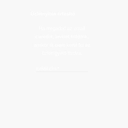
Üzletnyitás értesítő
Ha megadod az email
címedet, levelet küldünk,
amikor új elem kerül fel az
üzletfigyelő listára.
Email cím
*