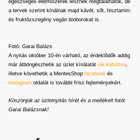
egészséges élelmiszerek lesznek megtalálhatók, de
a tervek szerint kínálnak majd kávét, sőt, hisztamin-
és fruktózszegény vegán bioborokat is.
Fotó: Garai Balázs
A nyitás október 10-én várható, az érdeklődők addig
már átböngészhetik az üzlet kínálatát
ide kattintva
,
illetve követhetik a MentesShop
facebook
és
instagram
oldalát is további friss fejleményekért.
Köszönjük az üzletnyitás hírét és a mellékelt fotót
Garai Balázsnak!