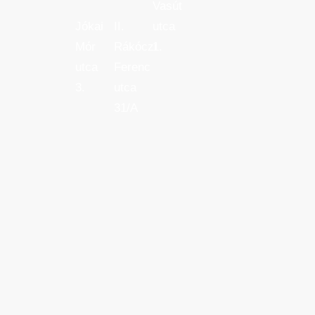
Vasút
Jókai
II.
utca
Mór
Rákóczi
1.
utca
Ferenc
3.
utca
31/A